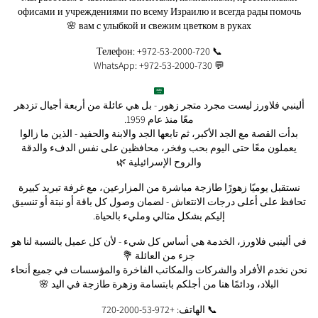
офисами и учреждениями по всему Израилю и всегда рады помочь
вам с улыбкой и свежим цветком в руках 🌸
📞 Телефон: +972-53-2000-720
💬 WhatsApp: +972-53-2000-730
ألينبي فلاورز ليست مجرد متجر زهور - بل هي عائلة من أربعة أجيال تزدهر
معًا منذ عام 1959.
بدأت القصة مع الجد الأكبر، ثم تابعها الجد والابنة والحفيد - الذين ما زالوا
يعملون معًا حتى اليوم بحب وفخر، محافظين على نفس الدفء والدقة
والروح الإسرائيلية 🌿
نستقبل يوميًا زهورًا طازجة مباشرة من المزارعين، مع غرفة تبريد كبيرة
تحافظ على أعلى درجات الانتعاش - لضمان وصول كل باقة أو نبتة أو تنسيق
إليكم بشكل مثالي ومليء بالحياة.
في ألينبي فلاورز، الخدمة هي أساس كل شيء - لأن كل عميل بالنسبة لنا هو
جزء من العائلة 💐
نحن نخدم الأفراد والشركات والمكاتب الفاخرة والمؤسسات في جميع أنحاء
البلاد، ودائمًا هنا من أجلكم بابتسامة وزهرة طازجة في اليد 🌸
📞 الهاتف: +972-53-2000-720