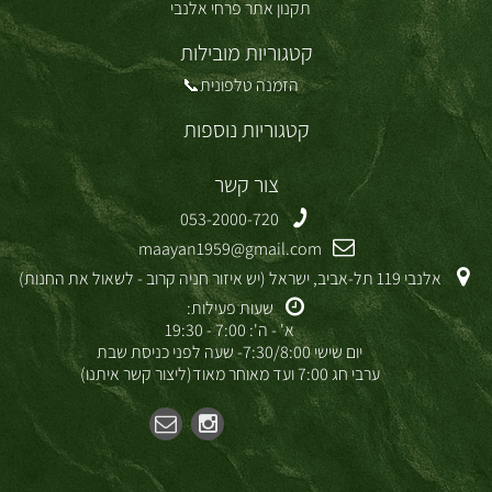
תקנון אתר פרחי אלנבי
קטגוריות מובילות
הזמנה טלפונית📞
קטגוריות נוספות
צור קשר
053-2000-720
maayan1959@gmail.com
אלנבי 119 תל-אביב, ישראל (יש איזור חניה קרוב - לשאול את החנות)
שעות פעילות:
א' - ה': 7:00 - 19:30
יום שישי 7:30/8:00- שעה לפני כניסת שבת
ערבי חג 7:00 ועד מאוחר מאוד(ליצור קשר איתנו)