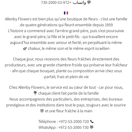
💬 واتساب: +972-53-2000-730
Allenby Flowers est bien plus qu’une boutique de fleurs - c’est une famille
de quatre générations qui fleurit ensemble depuis 1959.
L’histoire a commencé avec l’arrière-grand-père, puis s’est poursuivie
avec le grand-père, la fille et le petit-fils - qui travaillent encore
aujourd’hui ensemble avec amour et fierté, en perpétuant la même
chaleur, le même soin et le même esprit israélien 🌿
Chaque jour, nous recevons des fleurs fraîches directement des
producteurs, avec une grande chambre froide qui préserve leur fraîcheur
- afin que chaque bouquet, plante ou composition arrive chez vous
parfait, frais et plein de vie.
Chez Allenby Flowers, le service est au cœur de tout - car pour nous,
chaque client fait partie de la famille 💐
Nous accompagnons des particuliers, des entreprises, des bureaux
prestigieux et des institutions dans tout le pays, toujours avec le sourire
et une fleur fraîche à la main 🌸
📞 Téléphone : +972-53-2000-720
💬 WhatsApp : +972-53-2000-730