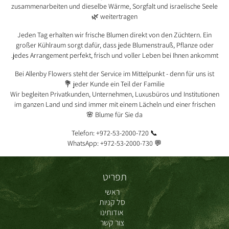
zusammenarbeiten und dieselbe Wärme, Sorgfalt und israelische Seele
weitertragen 🌿
Jeden Tag erhalten wir frische Blumen direkt von den Züchtern. Ein
großer Kühlraum sorgt dafür, dass jede Blumenstrauß, Pflanze oder
jedes Arrangement perfekt, frisch und voller Leben bei Ihnen ankommt.
Bei Allenby Flowers steht der Service im Mittelpunkt - denn für uns ist
jeder Kunde ein Teil der Familie 💐
Wir begleiten Privatkunden, Unternehmen, Luxusbüros und Institutionen
im ganzen Land und sind immer mit einem Lächeln und einer frischen
Blume für Sie da 🌸
📞 Telefon: +972-53-2000-720
💬 WhatsApp: +972-53-2000-730
תפריט
ראשי
סל קניות
אודותינו
צור קשר