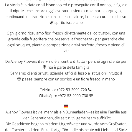
La storia è iniziata con il bisnonno ed è proseguita con il nonno, la figlia e
il nipote - che ancora oggi lavorano insieme con amore e orgoglio,
continuando la tradizione con lo stesso calore, la stessa cura e lo stesso
spirito israeliano 🌿
Ogni giorno riceviamo fiori freschi direttamente dai coltivatori, con una
grande cella frigorifera che preserva la freschezza - per garantire che
ogni bouquet, pianta o composizione arrivi perfetto, fresco e pieno di
vita.
Da Allenby Flowers il servizio è al centro di tutto - perché ogni cliente per
noi è parte della famiglia 💐
Serviamo clienti privati, aziende, uffici di lusso e istituzioni in tutto il
paese, sempre con un sorriso e un fiore fresco in mano 🌸
📞 Telefono: +972-53-2000-720
💬 WhatsApp: +972-53-2000-730
Allenby Flowers ist viel mehr als ein Blumenladen - es ist eine Familie aus
vier Generationen, die seit 1959 gemeinsam aufblüht.
Die Geschichte begann mit dem Urgroßvater und wurde vom Großvater,
der Tochter und dem Enkel fortgeführt - die bis heute mit Liebe und Stolz