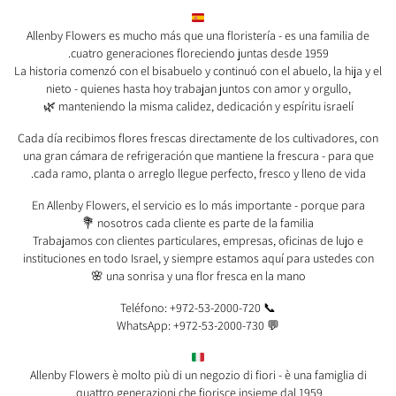
Allenby Flowers es mucho más que una floristería - es una familia de
cuatro generaciones floreciendo juntas desde 1959.
La historia comenzó con el bisabuelo y continuó con el abuelo, la hija y el
nieto - quienes hasta hoy trabajan juntos con amor y orgullo,
manteniendo la misma calidez, dedicación y espíritu israelí 🌿
Cada día recibimos flores frescas directamente de los cultivadores, con
una gran cámara de refrigeración que mantiene la frescura - para que
cada ramo, planta o arreglo llegue perfecto, fresco y lleno de vida.
En Allenby Flowers, el servicio es lo más importante - porque para
nosotros cada cliente es parte de la familia 💐
Trabajamos con clientes particulares, empresas, oficinas de lujo e
instituciones en todo Israel, y siempre estamos aquí para ustedes con
una sonrisa y una flor fresca en la mano 🌸
📞 Teléfono: +972-53-2000-720
💬 WhatsApp: +972-53-2000-730
Allenby Flowers è molto più di un negozio di fiori - è una famiglia di
quattro generazioni che fiorisce insieme dal 1959.