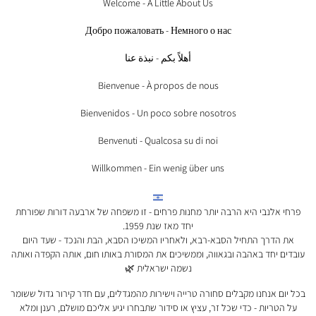
Welcome - A Little About Us
Добро пожаловать - Немного о нас
أهلاً بكم - نبذة عنا
Bienvenue - À propos de nous
Bienvenidos - Un poco sobre nosotros
Benvenuti - Qualcosa su di noi
Willkommen - Ein wenig über uns
פרחי אלנבי היא הרבה יותר מחנות פרחים - זו משפחה של ארבעה דורות שפורחת
יחד מאז שנת 1959.
את הדרך התחיל הסבא-רבא, ולאחריו המשיכו הסבא, הבת והנכד - שעד היום
עובדים יחד באהבה ובגאווה, וממשיכים את המסורת באותו חום, אותה הקפדה ואותה
נשמה ישראלית 🌿
בכל יום אנחנו מקבלים סחורה טרייה וישירות מהמגדלים, עם חדר קירור גדול ששומר
על הטריות - כדי שכל זר, עציץ או סידור שתבחרו יגיע אליכם מושלם, רענן ומלא