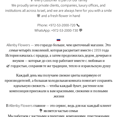
every customer is part of our family 💐
We proudly serve private clients, companies, luxury offices, and
institutions all across Israel, and we are always here for you with a smile
and a fresh flower in hand 🌸
📞 Phone: +972-53-2000-720
💬 WhatsApp: +972-53-2000-730
Allenby Flowers — это гораздо больше, чем цветочный магазин. Это
семья четырёх поколений, которая расцветает вместе с 1959 года.
История началась с прадеда, а затем продолжилась дедом, дочерью и
внуком — которые до сих пор работают вместе с любовью и
гордостью, сохраняя те же традиции, тепло и израильскую душу 🌿
Каждый день мы получаем свежие цветы напрямую от
производителей, а большая холодильная комната помогает сохранять
идеальную свежесть — чтобы каждый букет, растение или
композиция приезжали к вам красивыми, свежими и полными
жизни.
В Allenby Flowers главное — это сервис, ведь для нас каждый клиент
является частью семьи 💐
Мы работаем с частными клиентами, компаниями, престижными