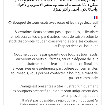
يمكن دائمًا تصميم باقة مشابهة بنفس الأسلوب والأجواء –
وأحيانًا تكون أجمل وأكثر تميزًا.
Bouquet de tournesols avec roses et feuillage décoratif 🌻
🌹
Si certaines fleurs ne sont pas disponibles, le fleuriste
remplacera celles-ci par d’autres fleurs de saison selon le
stock disponible, tout en conservant le style, les couleurs
et l’aspect riche du bouquet.
Nous ne pouvons pas garantir que tous les tournesols
arriveront ouverts ou fermés, car cela dépend de leur
fraîcheur et de leur stade naturel de floraison.
Si vous avez une préférence particulière concernant les
tournesols, vous pouvez contacter la boutique avant de
passer commande.
L’image est présentée à titre illustratif uniquement.
Les bouquets présentés sur le site sont uniquement des
exemples d’inspiration.
Il n’est pas possible de reproduire un bouquet “à
l’identique”, mais nous pouvons toujours créer un