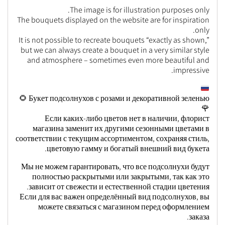
The image is for illustration purposes only.
The bouquets displayed on the website are for inspiration
only.
It is not possible to recreate bouquets “exactly as shown,”
but we can always create a bouquet in a very similar style
and atmosphere – sometimes even more beautiful and
impressive.
Букет подсолнухов с розами и декоративной зеленью 🌻
🌹
Если каких-либо цветов нет в наличии, флорист
магазина заменит их другими сезонными цветами в
соответствии с текущим ассортиментом, сохраняя стиль,
цветовую гамму и богатый внешний вид букета.
Мы не можем гарантировать, что все подсолнухи будут
полностью раскрытыми или закрытыми, так как это
зависит от свежести и естественной стадии цветения.
Если для вас важен определённый вид подсолнухов, вы
можете связаться с магазином перед оформлением
заказа.