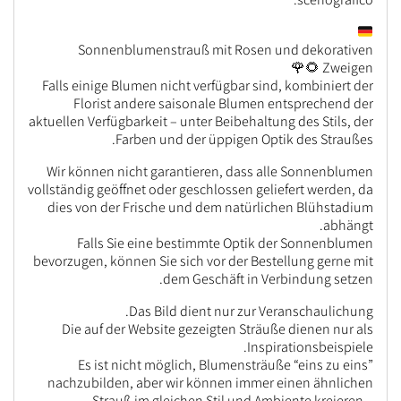
Sonnenblumenstrauß mit Rosen und dekorativen
Zweigen 🌻🌹
Falls einige Blumen nicht verfügbar sind, kombiniert der
Florist andere saisonale Blumen entsprechend der
aktuellen Verfügbarkeit – unter Beibehaltung des Stils, der
Farben und der üppigen Optik des Straußes.
Wir können nicht garantieren, dass alle Sonnenblumen
vollständig geöffnet oder geschlossen geliefert werden, da
dies von der Frische und dem natürlichen Blühstadium
abhängt.
Falls Sie eine bestimmte Optik der Sonnenblumen
bevorzugen, können Sie sich vor der Bestellung gerne mit
dem Geschäft in Verbindung setzen.
Das Bild dient nur zur Veranschaulichung.
Die auf der Website gezeigten Sträuße dienen nur als
Inspirationsbeispiele.
Es ist nicht möglich, Blumensträuße “eins zu eins”
nachzubilden, aber wir können immer einen ähnlichen
Strauß im gleichen Stil und Ambiente kreieren –