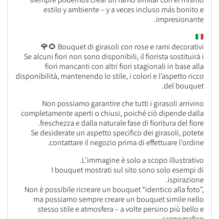
estilo y ambiente – y a veces incluso más bonito e
impresionante.
Bouquet di girasoli con rose e rami decorativi 🌻🌹
Se alcuni fiori non sono disponibili, il fiorista sostituirà i
fiori mancanti con altri fiori stagionali in base alla
disponibilità, mantenendo lo stile, i colori e l’aspetto ricco
del bouquet.
Non possiamo garantire che tutti i girasoli arrivino
completamente aperti o chiusi, poiché ciò dipende dalla
freschezza e dalla naturale fase di fioritura del fiore.
Se desiderate un aspetto specifico dei girasoli, potete
contattare il negozio prima di effettuare l’ordine.
L’immagine è solo a scopo illustrativo.
I bouquet mostrati sul sito sono solo esempi di
ispirazione.
Non è possibile ricreare un bouquet “identico alla foto”,
ma possiamo sempre creare un bouquet simile nello
stesso stile e atmosfera – a volte persino più bello e
scenografico.