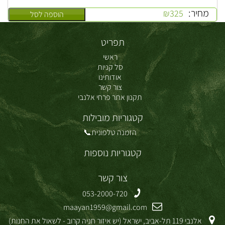
מחיר:
₪
325
הוספה לסל
תפריט
ראשי
סל קניות
אודותינו
צור קשר
תקנון אתר פרחי אלנבי
קטגוריות מובילות
הזמנה טלפונית📞
קטגוריות נוספות
צור קשר
053-2000-720
maayan1959@gmail.com
אלנבי 119 תל-אביב, ישראל (יש איזור חניה קרוב - לשאול את החנות)