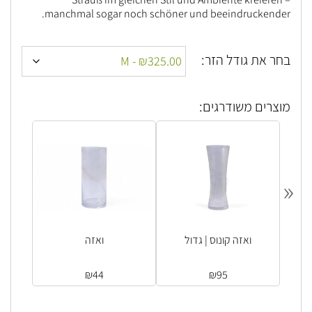
manchmal sogar noch schöner und beeindruckender.
בחר את גודל הזר:
מוצרים משודרגים:
«
ואזה קונוס | גדול
ואזה
₪
44
₪
95