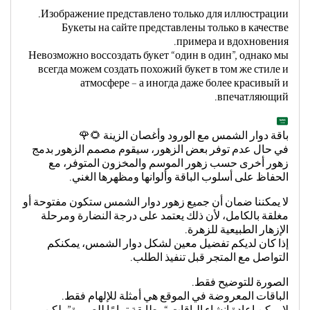
Изображение представлено только для иллюстрации.
Букеты на сайте представлены только в качестве
примера и вдохновения.
Невозможно воссоздать букет “один в один”, однако мы
всегда можем создать похожий букет в том же стиле и
атмосфере – а иногда даже более красивый и
впечатляющий.
باقة دوار الشمس مع الورود وأغصان الزينة 🌻🌹
في حال عدم توفر بعض الزهور، سيقوم مصمم الزهور بدمج
زهور أخرى حسب زهور الموسم والمخزون المتوفر، مع
الحفاظ على أسلوب الباقة وألوانها ومظهرها الغني.
لا يمكننا ضمان أن جميع زهور دوار الشمس ستكون مفتوحة أو
مغلقة بالكامل، لأن ذلك يعتمد على درجة النضارة ومرحلة
الإزهار الطبيعية للزهرة.
إذا كان لديكم تفضيل معين لشكل دوار الشمس، يمكنكم
التواصل مع المتجر قبل تنفيذ الطلب.
الصورة للتوضيح فقط.
الباقات المعروضة في الموقع هي أمثلة للإلهام فقط.
لا يمكن إعادة إنشاء الباقات “مطابقة تمامًا للصورة”، لكن