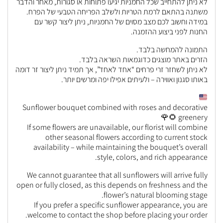
לא ניתן להתחייב שכל החמניות יגיעו פתוחות או סגורות, מאחר והדבר
משתנה בהתאם לרמת הטריות ולשלב הפריחה הטבעי של הפרח.
במידה וחשוב לכם מצב מסוים של החמניות, ניתן ליצור קשר עם
החנות לפני ביצוע ההזמנה.
התמונה להמחשה בלבד.
הזרים באתר מוצגים כדוגמאות השראה בלבד.
לא ניתן לשחזר זרי פרחים “אחד לאחד”, אך תמיד ניתן ליצור זר דומה
באותו סגנון ואווירה – ולעיתים אפילו יפה ומרשים יותר.
Sunflower bouquet combined with roses and decorative
greenery 🌻🌹
If some flowers are unavailable, our florist will combine
other seasonal flowers according to current stock
availability – while maintaining the bouquet’s overall
style, colors, and rich appearance.
We cannot guarantee that all sunflowers will arrive fully
open or fully closed, as this depends on freshness and the
flower’s natural blooming stage.
If you prefer a specific sunflower appearance, you are
welcome to contact the shop before placing your order.