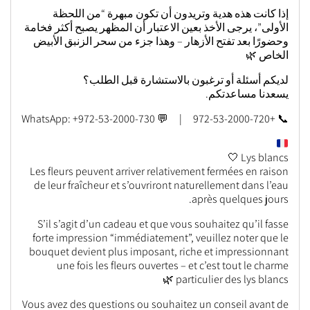
إذا كانت هذه هدية وتريدون أن تكون مبهرة “من اللحظة
الأولى”، يرجى الأخذ بعين الاعتبار أن المظهر يصبح أكثر فخامة
وحضورًا بعد تفتح الأزهار – وهذا جزء من سحر الزنبق الأبيض
الخاص 🌿
لديكم أسئلة أو ترغبون بالاستشارة قبل الطلب؟
يسعدنا مساعدتكم.
📞 +972-53-2000-720 | 💬 WhatsApp: +972-53-2000-730
Lys blancs 🤍
Les fleurs peuvent arriver relativement fermées en raison
de leur fraîcheur et s’ouvriront naturellement dans l’eau
après quelques jours.
S’il s’agit d’un cadeau et que vous souhaitez qu’il fasse
forte impression “immédiatement”, veuillez noter que le
bouquet devient plus imposant, riche et impressionnant
une fois les fleurs ouvertes – et c’est tout le charme
particulier des lys blancs 🌿
Vous avez des questions ou souhaitez un conseil avant de