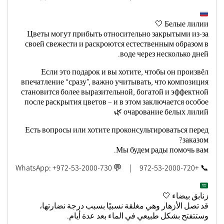
Белые лилии 🤍
Цветы могут прибыть относительно закрытыми из-за
своей свежести и раскроются естественным образом в
воде через несколько дней.
Если это подарок и вы хотите, чтобы он произвёл
впечатление “сразу”, важно учитывать, что композиция
становится более выразительной, богатой и эффектной
после раскрытия цветов – и в этом заключается особое
очарование белых лилий 🌿
Есть вопросы или хотите проконсультироваться перед
заказом?
Мы будем рады помочь вам.
📞 +972-53-2000-720 | 💬 WhatsApp: +972-53-2000-730
زنابق بيضاء 🤍
قد تصل الأزهار وهي مغلقة نسبيًا بسبب درجة نضارتها،
وستتفتح بشكل طبيعي في الماء بعد عدة أيام.