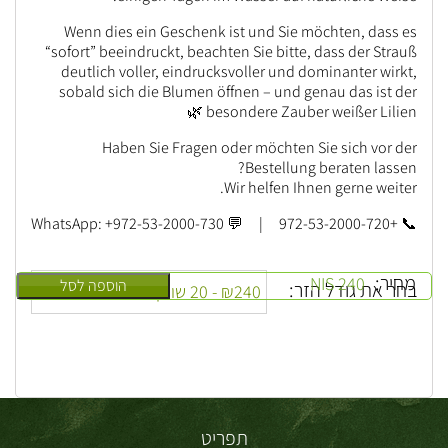
Wenn dies ein Geschenk ist und Sie möchten, dass es
“sofort” beeindruckt, beachten Sie bitte, dass der Strauß
deutlich voller, eindrucksvoller und dominanter wirkt,
sobald sich die Blumen öffnen – und genau das ist der
besondere Zauber weißer Lilien 🌿
Haben Sie Fragen oder möchten Sie sich vor der
Bestellung beraten lassen?
Wir helfen Ihnen gerne weiter.
📞 +972-53-2000-720 | 💬 WhatsApp: +972-53-2000-730
מחיר:
240 NIS
הוספה לסל
בחר את גודל הזר:
תפריט