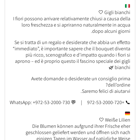
Gigli bianchi 🤍
I fiori possono arrivare relativamente chiusi a causa della
loro freschezza e si apriranno naturalmente in acqua
dopo alcuni giorni.
Se si tratta di un regalo e desiderate che abbia un effetto
“immediato”, è importante sapere che il bouquet diventa
più ricco, scenografico e d’impatto quando i fiori si
aprono – ed è proprio questo il fascino speciale dei gigli
bianchi 🌿
Avete domande o desiderate un consiglio prima
dell’ordine?
Saremo felici di aiutarvi.
📞 +972-53-2000-720 | 💬 WhatsApp: +972-53-2000-730
Weiße Lilien 🤍
Die Blumen können aufgrund ihrer Frische eher
geschlossen geliefert werden und öffnen sich nach
einigen Tagen im Wasser auf natürliche Weise.