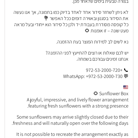
בצורה טבעית בימים שלאחר מכן.
לא ניתן לשחזר סידור אחד לאחד בדיוק כמו בתמונה, אך אנו נעשה
את הסידור בסגנון ובאווירה דומים ככל האפשר 💐
כל קופסה מסודרת בעבודת יד ולכן כל סידור הוא ייחודי ובעל מראה
מעט שונה – זו אומנות 🌻
נא לשים לב למידות המוצר בעת ההזמנה.
יש לכם שאלות או רוצים להתייעץ לפני ההזמנה?
אנחנו זמינים עבורכם בשמחה.
📞 +972-53-2000-720
💬 WhatsApp: +972-53-2000-730
Sunflower Box 🌻
A joyful, impressive, and lively flower arrangement
featuring fresh sunflowers with a strong presence.
Some sunflowers may arrive slightly closed due to their
freshness and will naturally open over the following days.
It is not possible to recreate the arrangement exactly as