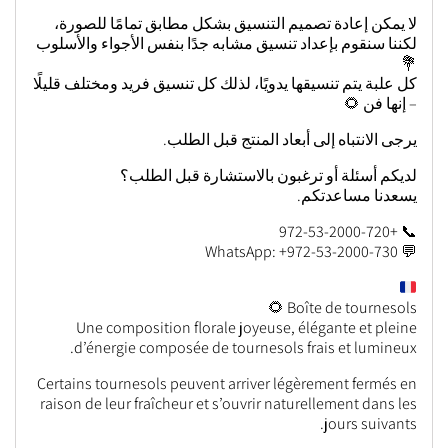
لا يمكن إعادة تصميم التنسيق بشكل مطابق تمامًا للصورة،
لكننا سنقوم بإعداد تنسيق مشابه جدًا بنفس الأجواء والأسلوب
💐
كل علبة يتم تنسيقها يدويًا، لذلك كل تنسيق فريد ومختلف قليلًا
– إنها فن 🌻
يرجى الانتباه إلى أبعاد المنتج قبل الطلب.
لديكم أسئلة أو ترغبون بالاستشارة قبل الطلب؟
يسعدنا مساعدتكم.
📞 +972-53-2000-720
💬 WhatsApp: +972-53-2000-730
Boîte de tournesols 🌻
Une composition florale joyeuse, élégante et pleine
d’énergie composée de tournesols frais et lumineux.
Certains tournesols peuvent arriver légèrement fermés en
raison de leur fraîcheur et s’ouvrir naturellement dans les
jours suivants.