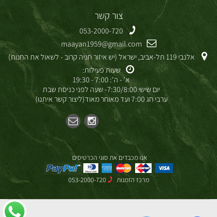
צור קשר
053-2000-720
maayan1959@gmail.com
אלנבי 119 תל-אביב, ישראל (יש איזור חניה קרוב - לשאול את החנות)
שעות פעילות:
א' - ה': 7:00 - 19:30
יום שישי 7:30/8:00- שעה לפני כניסת שבת
ערבי חג 7:00 ועד מאוחר מאוד(ליצור קשר איתנו)
אנו מכבדים את סוגי הכרטיסים
מרכז הזמנות
053-2000-720