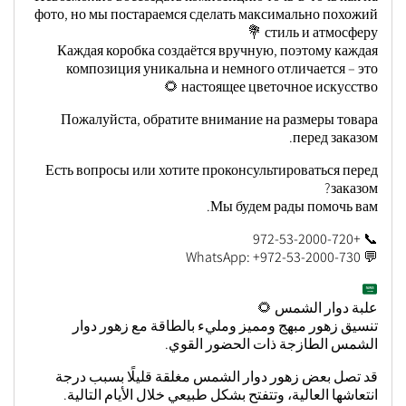
фото, но мы постараемся сделать максимально похожий
стиль и атмосферу 💐
Каждая коробка создаётся вручную, поэтому каждая
композиция уникальна и немного отличается – это
настоящее цветочное искусство 🌻
Пожалуйста, обратите внимание на размеры товара
перед заказом.
Есть вопросы или хотите проконсультироваться перед
заказом?
Мы будем рады помочь вам.
📞 +972-53-2000-720
💬 WhatsApp: +972-53-2000-730
علبة دوار الشمس 🌻
تنسيق زهور مبهج ومميز ومليء بالطاقة مع زهور دوار
الشمس الطازجة ذات الحضور القوي.
قد تصل بعض زهور دوار الشمس مغلقة قليلًا بسبب درجة
انتعاشها العالية، وتتفتح بشكل طبيعي خلال الأيام التالية.