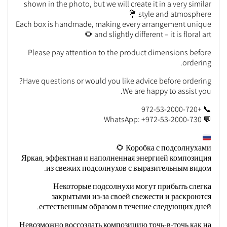
shown in the photo, but we will create it in a very similar
style and atmosphere 💐
Each box is handmade, making every arrangement unique
and slightly different – it is floral art 🌻
Please pay attention to the product dimensions before
ordering.
Have questions or would you like advice before ordering?
We are happy to assist you.
📞 +972-53-2000-720
💬 WhatsApp: +972-53-2000-730
Коробка с подсолнухами 🌻
Яркая, эффектная и наполненная энергией композиция
из свежих подсолнухов с выразительным видом.
Некоторые подсолнухи могут прибыть слегка
закрытыми из-за своей свежести и раскроются
естественным образом в течение следующих дней.
Невозможно воссоздать композицию точь-в-точь как на