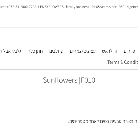
e : +972-53-2000-720
ALLENBY FLOWERS - family business - for 65 years since 1959 - 4 generatio
פרחים
זר לראש
עציצים/צמחים
סחלבים
חתן כלה
גלגלי אבל וז
Sunflowers |F010
ות בצורה טבעית במים לאחר מספר ימים.