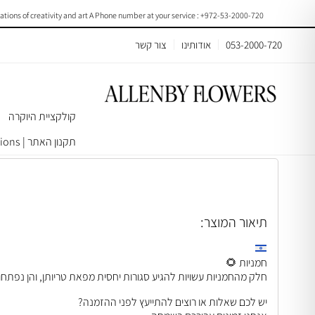
ns of creativity and art A Phone number at your service : +972-53-2000-720
053-2000-720
אודותינו
צור קשר
קולקציית היוקרה
עמוד הבית
>
באנצ׳ים וחבילות פרחים
> Sunflowers |F010
תקנון האתר | Terms & Conditions
תיאור המוצר:
חמניות 🌻
חלק מהחמניות עשויות להגיע סגורות יחסית מפאת טריותן, והן נפתח
יש לכם שאלות או רוצים להתייעץ לפני ההזמנה?