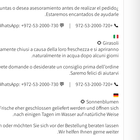
¿Tiene preguntas o desea asesoramiento antes de realizar el pedido?
Estaremos encantados de ayudarle.
📞 +972-53-2000-720 | 💬 WhatsApp: +972-53-2000-730
Girasoli 🌻
vamente chiusi a causa della loro freschezza e si apriranno
naturalmente in acqua dopo alcuni giorni.
vete domande o desiderate un consiglio prima dell’ordine?
Saremo felici di aiutarvi.
📞 +972-53-2000-720 | 💬 WhatsApp: +972-53-2000-730
Sonnenblumen 🌻
ische eher geschlossen geliefert werden und öffnen sich
nach einigen Tagen im Wasser auf natürliche Weise.
 oder möchten Sie sich vor der Bestellung beraten lassen?
Wir helfen Ihnen gerne weiter.