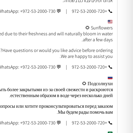
אנחנו זמינים עבורכם בשמחה.
📞 +972-53-2000-720 | 💬 WhatsApp: +972-53-2000-730
Sunflowers 🌻
d due to their freshness and will naturally bloom in water
after a few days.
Have questions or would you like advice before ordering?
We are happy to assist you.
📞 +972-53-2000-720 | 💬 WhatsApp: +972-53-2000-730
Подсолнухи 🌻
ть более закрытыми из-за своей свежести и раскроются
естественным образом в воде через несколько дней.
вопросы или хотите проконсультироваться перед заказом?
Мы будем рады помочь вам.
📞 +972-53-2000-720 | 💬 WhatsApp: +972-53-2000-730