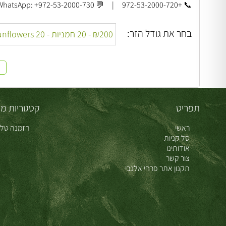
📞 +972-53-2000-720 | 💬 WhatsApp: +972-53-2000-730
בחר את גודל הזר:
תפריט
קטגוריות מו
ראשי
הזמנה טלפ
סל קניות
אודותינו
צור קשר
תקנון אתר פרחי אלנבי