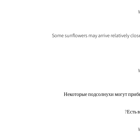
Some sunflowers may arrive relatively close
Некоторые подсолнухи могут прибы
Есть 