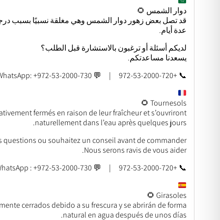
دوار الشمس 🌻
قد تصل بعض زهور دوار الشمس وهي مغلقة نسبيًا بسبب درجة
عدة أيام.
لديكم أسئلة أو ترغبون بالاستشارة قبل الطلب؟
يسعدنا مساعدتكم.
📞 +972-53-2000-720 | 💬 WhatsApp: +972-53-2000-730
Tournesols 🌻
ativement fermés en raison de leur fraîcheur et s’ouvriront
naturellement dans l’eau après quelques jours.
s questions ou souhaitez un conseil avant de commander ?
Nous serons ravis de vous aider.
📞 +972-53-2000-720 | 💬 WhatsApp : +972-53-2000-730
Girasoles 🌻
amente cerrados debido a su frescura y se abrirán de forma
natural en agua después de unos días.