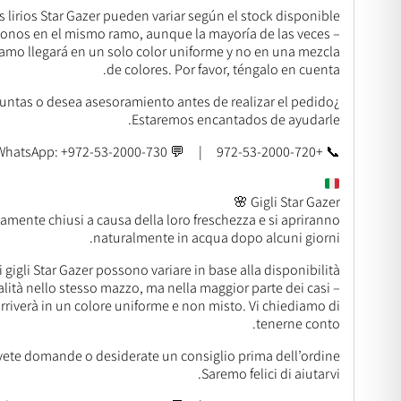
s lirios Star Gazer pueden variar según el stock disponible.
tonos en el mismo ramo, aunque la mayoría de las veces –
amo llegará en un solo color uniforme y no en una mezcla
de colores. Por favor, téngalo en cuenta.
¿Tiene preguntas o desea asesoramiento antes de realizar el pedido?
Estaremos encantados de ayudarle.
📞 +972-53-2000-720 | 💬 WhatsApp: +972-53-2000-730
Gigli Star Gazer 🌸
ivamente chiusi a causa della loro freschezza e si apriranno
naturalmente in acqua dopo alcuni giorni.
ei gigli Star Gazer possono variare in base alla disponibilità.
alità nello stesso mazzo, ma nella maggior parte dei casi –
arriverà in un colore uniforme e non misto. Vi chiediamo di
tenerne conto.
vete domande o desiderate un consiglio prima dell’ordine?
Saremo felici di aiutarvi.