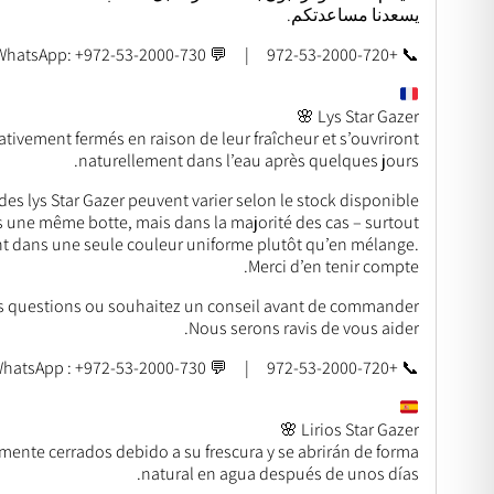
يسعدنا مساعدتكم.
📞 +972-53-2000-720 | 💬 WhatsApp: +972-53-2000-730
Lys Star Gazer 🌸
lativement fermés en raison de leur fraîcheur et s’ouvriront
naturellement dans l’eau après quelques jours.
des lys Star Gazer peuvent varier selon le stock disponible.
ns une même botte, mais dans la majorité des cas – surtout
vent dans une seule couleur uniforme plutôt qu’en mélange.
Merci d’en tenir compte.
s questions ou souhaitez un conseil avant de commander ?
Nous serons ravis de vous aider.
📞 +972-53-2000-720 | 💬 WhatsApp : +972-53-2000-730
Lirios Star Gazer 🌸
vamente cerrados debido a su frescura y se abrirán de forma
natural en agua después de unos días.