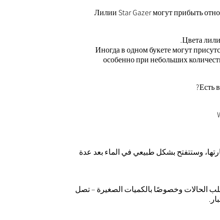
Лилии Star Gazer могут прибыть отно
Цвета лили
Иногда в одном букете могут присутс
особенно при небольших количества
Есть 
رتها، وستتفتح بشكل طبيعي في الماء بعد عدة
غلب الحالات وخصوصًا بالكميات الصغيرة – تصل
ار.