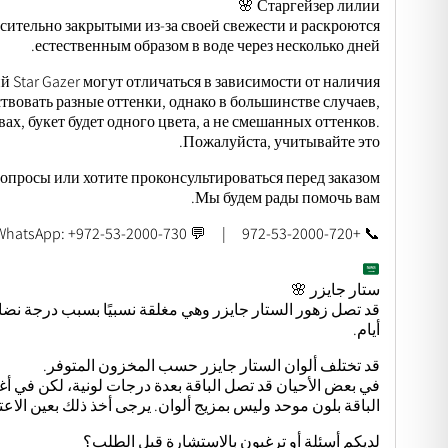
Старгейзер лилии 🌸
сительно закрытыми из-за своей свежести и раскроются
естественным образом в воде через несколько дней.
й Star Gazer могут отличаться в зависимости от наличия.
твовать разные оттенки, однако в большинстве случаев,
х, букет будет одного цвета, а не смешанных оттенков.
Пожалуйста, учитывайте это.
вопросы или хотите проконсультироваться перед заказом?
Мы будем рады помочь вам.
📞 +972-53-2000-720 | 💬 WhatsApp: +972-53-2000-730
ستار جايزر 🌸
قد تصل زهور الستار جايزر وهي مغلقة نسبيًا بسبب درجة نضا
أيام.
قد تختلف ألوان الستار جايزر حسب المخزون المتوفر.
في بعض الأحيان قد تصل الباقة بعدة درجات لونية، لكن في أ
الباقة بلون موحد وليس بمزيج ألوان. يرجى أخذ ذلك بعين الاعتب
لديكم أسئلة أو ترغبون بالاستشارة قبل الطلب؟