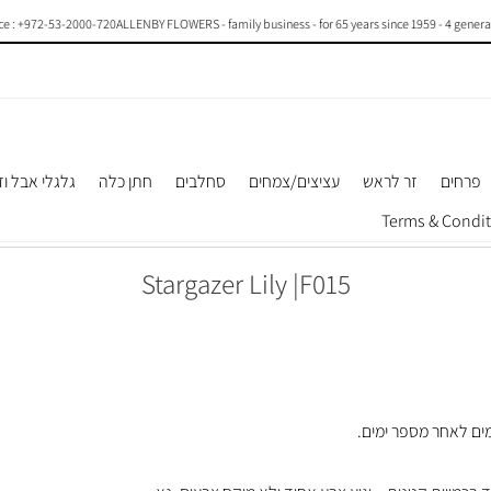
+972-53-2000-720
ALLENBY FLOWERS - family business - for 65 years since 1959 - 4 generations o
פרחים
זר לראש
עציצים/צמחים
סחלבים
חתן כלה
גלגלי אבל וז
Stargazer Lily |F015
מים לאחר מספר ימים.