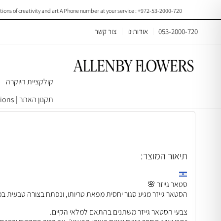
f creativity and art A Phone number at your service : +972-53-2000-720
053-2000-720
אודותינו
צור קשר
קולקציית היוקרה
עמוד הבית
>
באנצ׳ים וחבילות פרחים
> Stargazer Lily |F015
תקנון האתר | Terms & Conditions
תיאור המוצר:
סטאר גייזר 🌸
הסטאר גייזר מגיע סגור יחסית מפאת טריותו, ונפתח בצורה טבעית ב
צבעי הסטאר גייזר משתנים בהתאם למלאי הקיים.