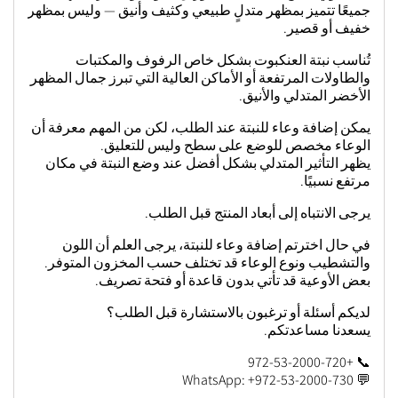
جميعًا تتميز بمظهر متدلٍ طبيعي وكثيف وأنيق — وليس بمظهر
خفيف أو قصير.
تُناسب نبتة العنكبوت بشكل خاص الرفوف والمكتبات
والطاولات المرتفعة أو الأماكن العالية التي تبرز جمال المظهر
الأخضر المتدلي والأنيق.
يمكن إضافة وعاء للنبتة عند الطلب، لكن من المهم معرفة أن
الوعاء مخصص للوضع على سطح وليس للتعليق.
يظهر التأثير المتدلي بشكل أفضل عند وضع النبتة في مكان
مرتفع نسبيًا.
يرجى الانتباه إلى أبعاد المنتج قبل الطلب.
في حال اخترتم إضافة وعاء للنبتة، يرجى العلم أن اللون
والتشطيب ونوع الوعاء قد تختلف حسب المخزون المتوفر.
بعض الأوعية قد تأتي بدون قاعدة أو فتحة تصريف.
لديكم أسئلة أو ترغبون بالاستشارة قبل الطلب؟
يسعدنا مساعدتكم.
📞 +972-53-2000-720
💬 WhatsApp: +972-53-2000-730