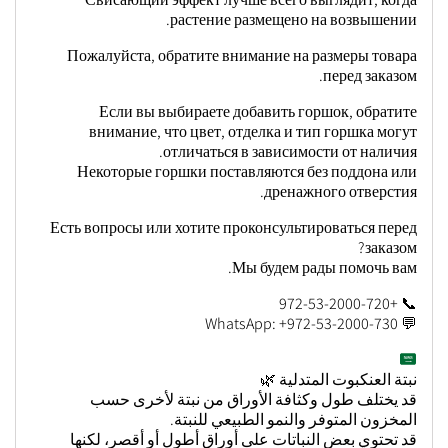
растение размещено на возвышении.
Пожалуйста, обратите внимание на размеры товара
перед заказом.
Если вы выбираете добавить горшок, обратите
внимание, что цвет, отделка и тип горшка могут
отличаться в зависимости от наличия.
Некоторые горшки поставляются без поддона или
дренажного отверстия.
Есть вопросы или хотите проконсультироваться перед
заказом?
Мы будем рады помочь вам.
📞 +972-53-2000-720
💬 WhatsApp: +972-53-2000-730
نبتة العنكبوت المتدلية 🌿
قد يختلف طول وكثافة الأوراق من نبتة لأخرى حسب
المخزون المتوفر والنمو الطبيعي للنبتة.
قد تحتوي بعض النباتات على أوراق أطول أو أقصر، لكنها