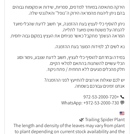
הירקה מתאימה במיוחד למדפים, ספריות, שידות או מקומות גבוהים
בהם ניתן ליהנות מהמראה הירוק ה״נופל״ והאלגנטי שלה.
ניתן להוסיף כלי לעציץ בעת ההזמנה, אך חשוב לדעת שהכלי מיועד
להנחה על משטח ואינו מיועד לתלייה.
המראה הנשפך מתקבל כאשר מניחים את העציץ במקום גבוה יחסית.
נא לשים לב למידות המוצר בעת ההזמנה.
במידה ובחרתם להוסיף כלי לעציץ, חשוב לדעת שצבע, גימור וסוג
הכלי עשויים להשתנות בהתאם למלאי הקיים.
חלק מהכלים מגיעים ללא תחתית / פתח ניקוז.
יש לכם שאלות או רוצים להתייעץ לפני ההזמנה?
אנחנו זמינים עבורכם בשמחה.
📞 +972-53-2000-720
💬 WhatsApp: +972-53-2000-730
Trailing Spider Plant 🌿
The length and density of the leaves may vary from plant
to plant depending on current stock availability and the