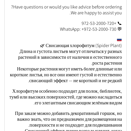
Have questions or would you like advice before ordering?
We are happy to assist you.
📞 +972-53-2000-720
💬 WhatsApp: +972-53-2000-730
Свисающая хлорофитум (Spider Plant) 🌿
Длина и густота листьев могут отличаться у разных
растений в зависимости от наличия и естественного
роста растения.
Некоторые растения могут иметь более длинные или
короткие листья, но все они имеют густой и естественно
свисающий эффект — не короткий и не редкий.
Хлорофитум особенно подходит для полок, библиотек,
тумб или высоких поверхностей, где можно насладиться
его элегантным свисающим зелёным видом.
При заказе можно добавить декоративный горшок, но
важно знать, что он предназначен для размещения на
поверхности и не подходит для подвешивания.
Свисающий эффект лучше всего выглядит, когда