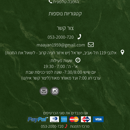
הזמנה טלפונית📞
קטגוריות נוספות
צור קשר
053-2000-720
maayan1959@gmail.com
אלנבי 119 תל-אביב, ישראל (יש איזור חניה קרוב - לשאול את החנות)
שעות פעילות:
א' - ה': 7:00 - 19:30
יום שישי 7:30/8:00- שעה לפני כניסת שבת
ערבי חג 7:00 ועד מאוחר מאוד(ליצור קשר איתנו)
אנו מכבדים את סוגי הכרטיסים
מרכז הזמנות
053-2000-720