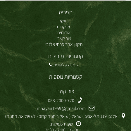
תפריט
ראשי
סל קניות
אודותינו
צור קשר
תקנון אתר פרחי אלנבי
קטגוריות מובילות
הזמנה טלפונית📞
קטגוריות נוספות
צור קשר
053-2000-720
maayan1959@gmail.com
אלנבי 119 תל-אביב, ישראל (יש איזור חניה קרוב - לשאול את החנות)
שעות פעילות:
א' - ה': 7:00 - 19:30