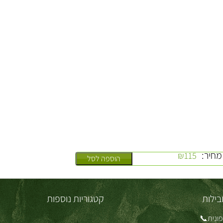
מחיר:
₪
115
הוספה לסל
בילות
קטגוריות נוספות
ונית📞