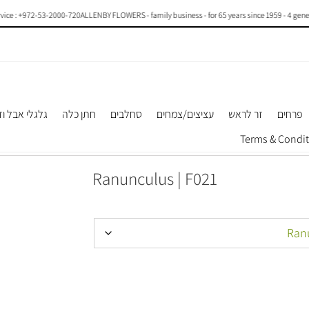
ce : +972-53-2000-720
ALLENBY FLOWERS - family business - for 65 years since 1959 - 4 generati
פרחים
זר לראש
עציצים/צמחים
סחלבים
חתן כלה
גלגלי אבל וז
Ranunculus | F021