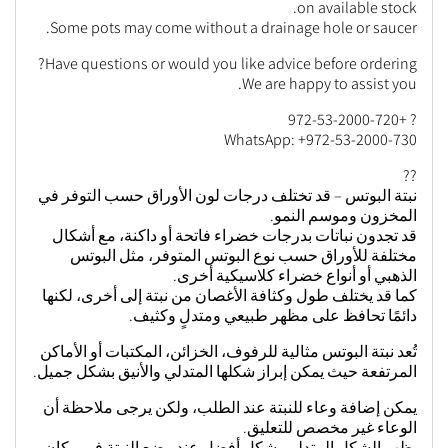
on available stock.
Some pots may come without a drainage hole or saucer.
Have questions or would you like advice before ordering?
We are happy to assist you.
? +972-53-2000-720
WhatsApp: +972-53-2000-730
??
نبتة البوتس – قد تختلف درجات لون الأوراق حسب التوفر في
المخزون وموسم النمو.
قد تجدون نباتات بدرجات خضراء فاتحة أو داكنة، مع أشكال
مختلفة للأوراق حسب نوع البوتس المتوفر، مثل البوتس
الذهبي أو أنواع خضراء كلاسيكية أخرى.
كما قد يختلف طول وكثافة الأغصان من نبتة إلى أخرى، لكنها
دائمًا تحافظ على مظهر طبيعي ومتدلٍ وكثيف.
تُعد نبتة البوتس مثالية للرفوف، الخزائن، المكتبات أو الأماكن
المرتفعة حيث يمكن إبراز شكلها المتدلي والأنيق بشكل جميل.
يمكن إضافة وعاء للنبتة عند الطلب، ولكن يرجى ملاحظة أن
الوعاء غير مخصص للتعليق.
يظهر الشكل المتدلي بشكل أفضل عند وضع النبتة في مكان