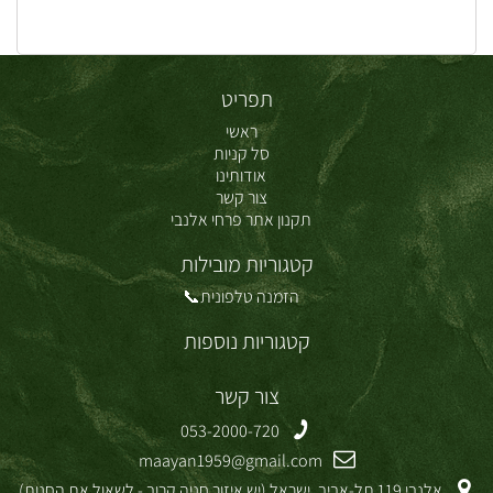
תפריט
ראשי
סל קניות
אודותינו
צור קשר
תקנון אתר פרחי אלנבי
קטגוריות מובילות
הזמנה טלפונית📞
קטגוריות נוספות
צור קשר
053-2000-720
maayan1959@gmail.com
אלנבי 119 תל-אביב, ישראל (יש איזור חניה קרוב - לשאול את החנות)