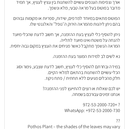
אורך וצפיפות הענפים עשויים להשתנות בין עציץ לעציץ, אך תמיד
מדובר בפוטוס בעל מראה טבעי, מלא ונשפך.
הפוטוס מתאים במיוחד למדפים, שידות, ספריות או מקומות גבוהים
בהם ניתן ליהנות מהמראה הירוק ה״נופל״ והאלגנטי שלו.
ניתן להוסיף כלי לעציץ בעת ההזמנה, אך חשוב לדעת שהכלי מיועד
להנחה על משטח ואינו מיועד לתלייה.
המראה הנשפך מתקבל כאשר מניחים את העציץ במקום גבוה יחסית.
נא לשים לב למידות המוצר בעת ההזמנה.
במידה ובחרתם להוסיף כלי לעציץ, חשוב לדעת שצבע, גימור וסוג
הכלי עשויים להשתנות בהתאם למלאי הקיים.
חלק מהכלים מגיעים ללא תחתית / פתח ניקוז.
יש לכם שאלות או רוצים להתייעץ לפני ההזמנה?
אנחנו זמינים עבורכם בשמחה.
? +972-53-2000-720
WhatsApp: +972-53-2000-730
??
Pothos Plant – the shades of the leaves may vary