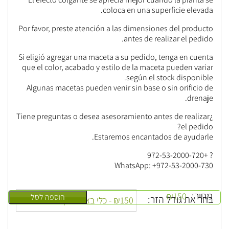
coloca en una superficie elevada.
Por favor, preste atención a las dimensiones del producto
antes de realizar el pedido.
Si eligió agregar una maceta a su pedido, tenga en cuenta
que el color, acabado y estilo de la maceta pueden variar
según el stock disponible.
Algunas macetas pueden venir sin base o sin orificio de
drenaje.
¿Tiene preguntas o desea asesoramiento antes de realizar
el pedido?
Estaremos encantados de ayudarle.
? +972-53-2000-720
WhatsApp: +972-53-2000-730
מחיר:
₪
150
הוספה לסל
בחר את גודל הזר: