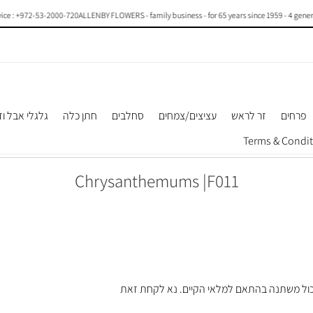
e : +972-53-2000-720
ALLENBY FLOWERS - family business - for 65 years since 1959 - 4 generatio
פרחים
זר לראש
עציצים/צמחים
סחלבים
חתן כלה
גלגלי אבל וז
Chrysanthemums |F011
 – הכול משתנה בהתאם למלאי הקיים. נא לקחת זאת