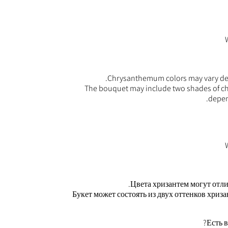
Chrysanthemum colors may vary depe
The bouquet may include two shades of ch
depen
Цвета хризантем могут отли
Букет может состоять из двух оттенков хриза
Есть 