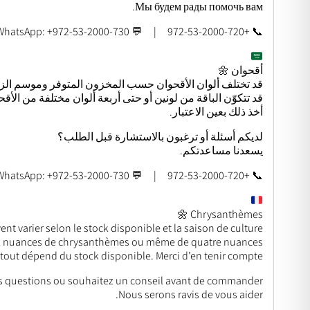
Мы будем рады помочь вам.
📞 +972-53-2000-720 | 💬 WhatsApp: +972-53-2000-730
أقحوان 🌼
قد تختلف ألوان الأقحوان حسب المخزون المتوفر وموسم الز
قد تتكوّن الباقة من لونين أو حتى أربعة ألوان مختلفة من الأ
أخذ ذلك بعين الاعتبار.
لديكم أسئلة أو ترغبون بالاستشارة قبل الطلب؟
يسعدنا مساعدتكم.
📞 +972-53-2000-720 | 💬 WhatsApp: +972-53-2000-730
Chrysanthèmes 🌼
 varier selon le stock disponible et la saison de culture.
x nuances de chrysanthèmes ou même de quatre nuances
– tout dépend du stock disponible. Merci d’en tenir compte.
s questions ou souhaitez un conseil avant de commander ?
Nous serons ravis de vous aider.