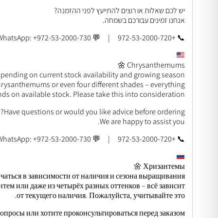
יש לכם שאלות או רוצים להתייעץ לפני ההזמנה?
אנחנו זמינים עבורכם בשמחה.
📞 +972-53-2000-720 | 💬 WhatsApp: +972-53-2000-730
Chrysanthemums 🌼
nding on current stock availability and growing season.
rysanthemums or even four different shades – everything
ds on available stock. Please take this into consideration.
Have questions or would you like advice before ordering?
We are happy to assist you.
📞 +972-53-2000-720 | 💬 WhatsApp: +972-53-2000-730
Хризантемы 🌼
чаться в зависимости от наличия и сезона выращивания.
нтем или даже из четырёх разных оттенков – всё зависит
от текущего наличия. Пожалуйста, учитывайте это.
вопросы или хотите проконсультироваться перед заказом?