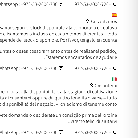
📞 +972-53-2000-720 | 💬 WhatsApp : +972-53-2000-730
Crisantemos 🌼
ariar según el stock disponible y la temporada de cultivo.
crisantemos o incluso de cuatro tonos diferentes – todo
epende del stock disponible. Por favor, téngalo en cuenta.
¿Tiene preguntas o desea asesoramiento antes de realizar el pedido?
Estaremos encantados de ayudarle.
📞 +972-53-2000-720 | 💬 WhatsApp: +972-53-2000-730
Crisantemi 🌼
e in base alla disponibilità e alla stagione di coltivazione.
 di crisantemi oppure da quattro tonalità diverse – tutto
 disponibilità del negozio. Vi chiediamo di tenerne conto.
vete domande o desiderate un consiglio prima dell’ordine?
Saremo felici di aiutarvi.
📞 +972-53-2000-720 | 💬 WhatsApp: +972-53-2000-730