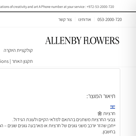
ns of creativity and art A Phone number at your service : +972-53-2000-720
053-2000-720
אודותינו
צור קשר
קולקציית היוקרה
עמוד הבית
>
באנצ׳ים וחבילות פרחים
> Chrysanthemums |F011
תקנון האתר | Terms & Conditions
תיאור המוצר:
חרציות 🌼
צבעי החרציות משתנים בהתאם למלאי הקיים ולעונת הגידול.
ייתכן שהזר יורכב משני גוונים של חרציות או מארבעה גוונים שונים
בחשבון.