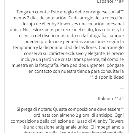
## ?? Español
**Tenga en cuenta: Este arreglo debe encargarse con al
menos 2 días de antelación. Cada arreglo de la colección
de lujo de Allenby Flowers es una creación artesanal
única. Nos esforzamos por recrear el estilo, los colores y la
esencia del diseño mostrado en la fotografía, aunque
pueden producirse pequeñas variaciones según la
temporada y la disponibilidad de las flores. Cada arreglo
conserva su carácter exclusivo y elegante. El precio
incluye un jarrón de cristal transparente, tal como se
muestra en la fotografía. Para pedidos urgentes, póngase
en contacto con nuestra tienda para consultar la
disponibilidad.**
—
## ?? Italiano
**Si prega di notare: Questa composizione deve essere
ordinata con almeno 2 giorni di anticipo. Ogni
composizione della collezione di lusso di Allenby Flowers
è una creazione artigianale unica. Ci impegniamo a
riprodurre lo stile, i colori e l’atmosfera del modello