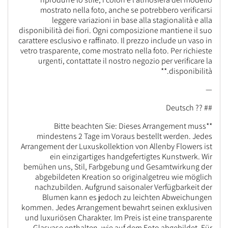
mostrato nella foto, anche se potrebbero verificarsi
leggere variazioni in base alla stagionalità e alla
disponibilità dei fiori. Ogni composizione mantiene il suo
carattere esclusivo e raffinato. Il prezzo include un vaso in
vetro trasparente, come mostrato nella foto. Per richieste
urgenti, contattate il nostro negozio per verificare la
disponibilità.**
—
## ?? Deutsch
**Bitte beachten Sie: Dieses Arrangement muss
mindestens 2 Tage im Voraus bestellt werden. Jedes
Arrangement der Luxuskollektion von Allenby Flowers ist
ein einzigartiges handgefertigtes Kunstwerk. Wir
bemühen uns, Stil, Farbgebung und Gesamtwirkung der
abgebildeten Kreation so originalgetreu wie möglich
nachzubilden. Aufgrund saisonaler Verfügbarkeit der
Blumen kann es jedoch zu leichten Abweichungen
kommen. Jedes Arrangement bewahrt seinen exklusiven
und luxuriösen Charakter. Im Preis ist eine transparente
Glasvase enthalten, wie auf dem Foto abgebildet. Für