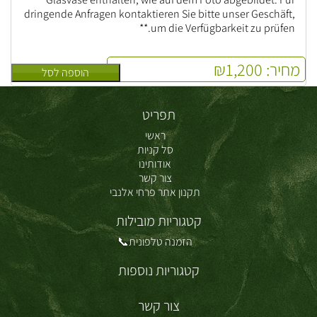
dringende Anfragen kontaktieren Sie bitte unser Geschäft,
um die Verfügbarkeit zu prüfen.**
מחיר:
1,200
₪
הוספה לסל
תפריט
ראשי
סל קניות
אודותינו
צור קשר
תקנון אתר פרחי אלנבי
קטגוריות מובילות
הזמנה טלפונית📞
קטגוריות נוספות
צור קשר