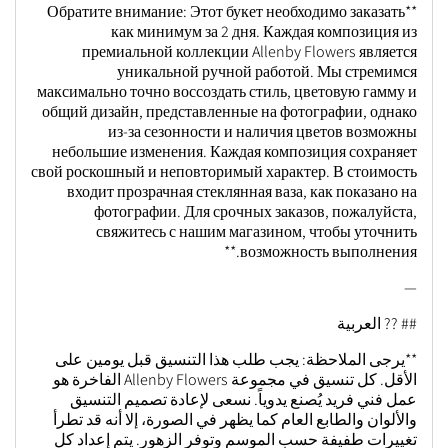
**Обратите внимание: Этот букет необходимо заказать
как минимум за 2 дня. Каждая композиция из
премиальной коллекции Allenby Flowers является
уникальной ручной работой. Мы стремимся
максимально точно воссоздать стиль, цветовую гамму и
общий дизайн, представленные на фотографии, однако
из-за сезонности и наличия цветов возможны
небольшие изменения. Каждая композиция сохраняет
свой роскошный и неповторимый характер. В стоимость
входит прозрачная стеклянная ваза, как показано на
фотографии. Для срочных заказов, пожалуйста,
свяжитесь с нашим магазином, чтобы уточнить
возможность выполнения.**
—
## ?? العربية
**يرجى الملاحظة: يجب طلب هذا التنسيق قبل يومين على
الأقل. كل تنسيق في مجموعة Allenby Flowers الفاخرة هو
عمل فني فريد يُصنع يدوياً. نسعى لإعادة تصميم التنسيق
والألوان والطابع العام كما يظهر في الصورة، إلا أنه قد تطرأ
تغييرات طفيفة حسب الموسم وتوفر الزهور. يتم إعداد كل