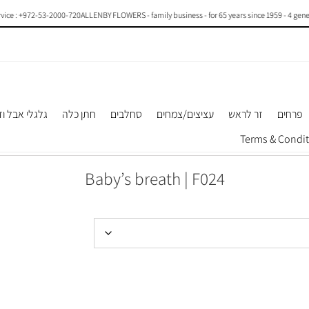
ce : +972-53-2000-720
ALLENBY FLOWERS - family business - for 65 years since 1959 - 4 generat
פרחים
זר לראש
עציצים/צמחים
סחלבים
חתן כלה
גלגלי אבל וז
Baby’s breath | F024