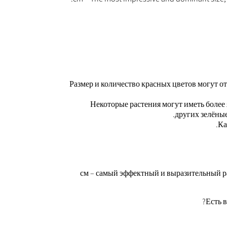
Размер и количество красных цветов могут от
Некоторые растения могут иметь более
других зелёные
Ка
24 см – самый эффектный и выразительный
Есть 