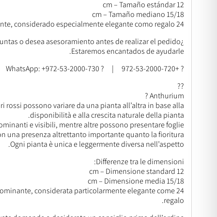
12 cm – Tamaño estándar
15/18 cm – Tamaño mediano
24 cm – El tamaño más impresionante y dominante, considerado especialmente elegante como regalo.
¿Tiene preguntas o desea asesoramiento antes de realizar el pedido?
Estaremos encantados de ayudarle.
? +972-53-2000-720 | ? WhatsApp: +972-53-2000-730
??
Anthurium ?
i rossi possono variare da una pianta all’altra in base alla
disponibilità e alla crescita naturale della pianta.
ominanti e visibili, mentre altre possono presentare foglie
on una presenza altrettanto importante quanto la fioritura.
Ogni pianta è unica e leggermente diversa nell’aspetto.
Differenze tra le dimensioni:
12 cm – Dimensione standard
15/18 cm – Dimensione media
 dominante, considerata particolarmente elegante come
regalo.