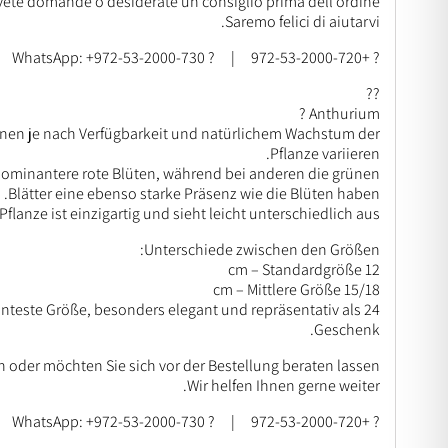
vete domande o desiderate un consiglio prima dell’ordine?
Saremo felici di aiutarvi.
? +972-53-2000-720 | ? WhatsApp: +972-53-2000-730
??
Anthurium ?
nen je nach Verfügbarkeit und natürlichem Wachstum der
Pflanze variieren.
dominantere rote Blüten, während bei anderen die grünen
Blätter eine ebenso starke Präsenz wie die Blüten haben.
Pflanze ist einzigartig und sieht leicht unterschiedlich aus.
Unterschiede zwischen den Größen:
12 cm – Standardgröße
15/18 cm – Mittlere Größe
anteste Größe, besonders elegant und repräsentativ als
Geschenk.
 oder möchten Sie sich vor der Bestellung beraten lassen?
Wir helfen Ihnen gerne weiter.
? +972-53-2000-720 | ? WhatsApp: +972-53-2000-730