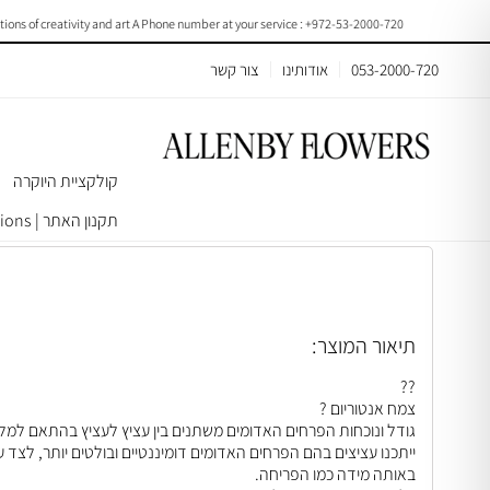
of creativity and art A Phone number at your service : +972-53-2000-720
053-2000-720
אודותינו
צור קשר
קולקציית היוקרה
עמוד הבית
>
עציצים/צמחים
>
צמחי בית ומשרד
> Anthurium Size15 | B067
תקנון האתר | Terms & Conditions
תיאור המוצר:
??
צמח אנטוריום ?
גודל ונוכחות הפרחים האדומים משתנים בין עציץ לעציץ בהתאם למל
ייתכנו עציצים בהם הפרחים האדומים דומיננטיים ובולטים יותר, לצד 
באותה מידה כמו הפריחה.