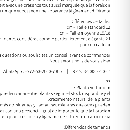
ert avec une présence tout aussi marquée que la floraison.
t unique et possède une apparence légèrement différente.
Différences de tailles :
12 cm – Taille standard
15/18 cm – Taille moyenne
t dominante, considérée comme particulièrement élégante
pour un cadeau.
s questions ou souhaitez un conseil avant de commander ?
Nous serons ravis de vous aider.
? +972-53-2000-720 | ? WhatsApp : +972-53-2000-730
??
Planta Anthurium ?
s pueden variar entre plantas según el stock disponible y el
crecimiento natural de la planta.
s más dominantes y llamativas, mientras que otras pueden
es con una presencia igual de importante que la floración.
ada planta es única y ligeramente diferente en apariencia.
Diferencias de tamaños: