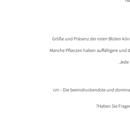
A
Größe und Präsenz der roten Blüten kön
Manche Pflanzen haben auffälligere und 
Jede 
24 cm – Die beeindruckendste und domin
Haben Sie Fragen