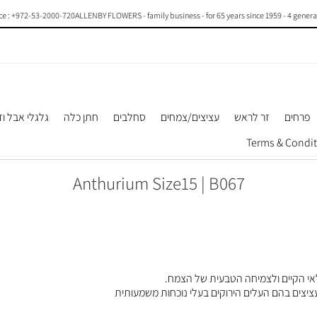
 +972-53-2000-720
ALLENBY FLOWERS - family business - for 65 years since 1959 - 4 generations 
פרחים
זר לראש
עציצים/צמחים
סחלבים
חתן כלה
גלגלי אבל וז
Anthurium Size15 | B067
אי הקיים ולצמיחה הטבעית של הצמח.
עציצים בהם העלים הירוקים בעלי נוכחות משמעותית