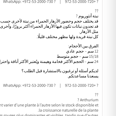
? +972-53-2000-720 | ? WhatsApp: +972-53-2000-730
??
نبتة أنثوريوم ?
قد يختلف حجم وحضور الأزهار الحمراء من نبتة لأخرى حسب ال
قد تجدون نباتات تكون فيها الأزهار الحمراء أكثر بروزًا، وأخر
مثل الأزهار.
كل نبتة فريدة ولها مظهر مختلف قليلًا.
الفرق بين الأحجام:
12 سم – حجم عادي
15/18 سم – حجم متوسط
24 سم – الحجم الأكثر فخامة وهيمنة ويُعتبر الأكثر أناقة واحترامًا كهدية.
لديكم أسئلة أو ترغبون بالاستشارة قبل الطلب؟
يسعدنا مساعدتكم.
? +972-53-2000-720 | ? WhatsApp: +972-53-2000-730
??
Anthurium ?
nt varier d’une plante à l’autre selon le stock disponible et
la croissance naturelle de la plante.
rs rouges plus dominantes et visibles, tandis que d’autres