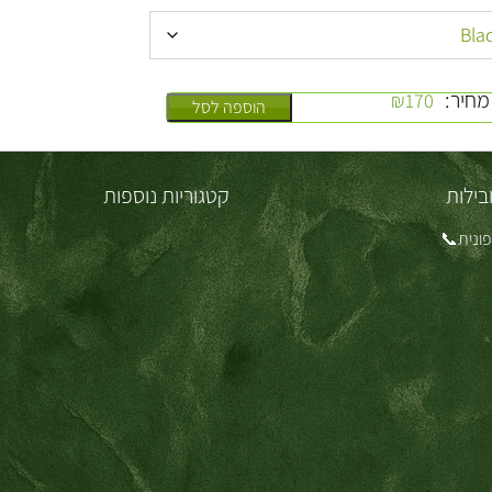
מחיר:
₪
170
הוספה לסל
בילות
קטגוריות נוספות
ונית📞