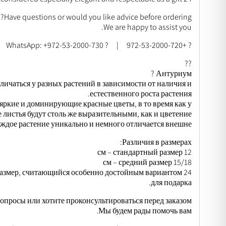
Have questions or would you like advice before ordering?
We are happy to assist you.
? +972-53-2000-720 | ? WhatsApp: +972-53-2000-730
??
Антуриум ?
личаться у разных растений в зависимости от наличия и
естественного роста растения.
 яркие и доминирующие красные цветы, в то время как у
 листья будут столь же выразительными, как и цветение.
ждое растение уникально и немного отличается внешне.
Различия в размерах:
12 см – стандартный размер
15/18 см – средний размер
 размер, считающийся особенно достойным вариантом
для подарка.
вопросы или хотите проконсультироваться перед заказом?
Мы будем рады помочь вам.