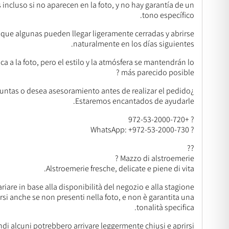
incluso si no aparecen en la foto, y no hay garantía de un
tono específico.
o que algunas pueden llegar ligeramente cerradas y abrirse
naturalmente en los días siguientes.
 a la foto, pero el estilo y la atmósfera se mantendrán lo
más parecido posible ?
¿Tiene preguntas o desea asesoramiento antes de realizar el pedido?
Estaremos encantados de ayudarle.
? +972-53-2000-720
? WhatsApp: +972-53-2000-730
??
Mazzo di alstroemerie ?
Alstroemerie fresche, delicate e piene di vita.
riare in base alla disponibilità del negozio e alla stagione.
rsi anche se non presenti nella foto, e non è garantita una
tonalità specifica.
indi alcuni potrebbero arrivare leggermente chiusi e aprirsi