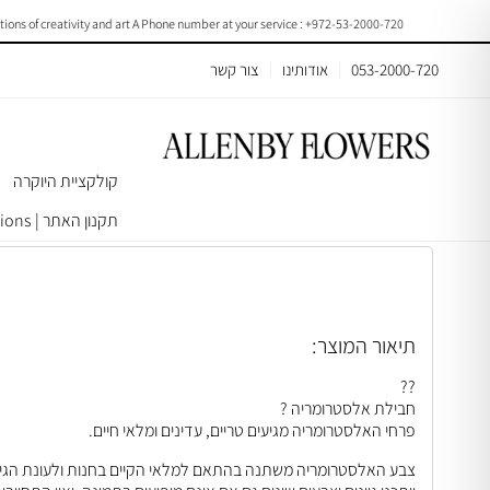
 creativity and art A Phone number at your service : +972-53-2000-720
053-2000-720
אודותינו
צור קשר
קולקציית היוקרה
עמוד הבית
>
באנצ׳ים וחבילות פרחים
> Alstroemeria | F025
תקנון האתר | Terms & Conditions
תיאור המוצר:
??
חבילת אלסטרומריה ?
פרחי האלסטרומריה מגיעים טריים, עדינים ומלאי חיים.
צבע האלסטרומריה משתנה בהתאם למלאי הקיים בחנות ולעונת הגיד