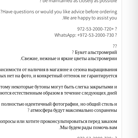
be maintained as closely as possible ?
Have questions or would you like advice before ordering?
We are happy to assist you.
? +972-53-2000-720
? WhatsApp: +972-53-2000-730
??
Букет альстромерий ?
Свежие, нежные и яркие цветы альстромерии.
висимости от наличия в магазине и сезона выращивания.
ых нет на фото, и конкретный оттенок не гарантируется.
тому некоторые бутоны могут быть слегка закрытыми и
оются естественным образом в течение следующих дней.
 полностью идентичный фотографии, но общий стиль и
атмосфера будут максимально сохранены ?
вопросы или хотите проконсультироваться перед заказом?
Мы будем рады помочь вам.