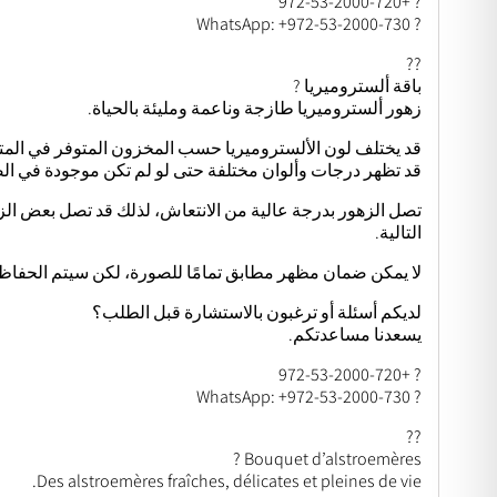
? +972-53-2000-720
? WhatsApp: +972-53-2000-730
??
باقة ألستروميريا ?
زهور ألستروميريا طازجة وناعمة ومليئة بالحياة.
قد يختلف لون الألستروميريا حسب المخزون المتوفر في المت
قد تظهر درجات وألوان مختلفة حتى لو لم تكن موجودة في الصو
تصل الزهور بدرجة عالية من الانتعاش، لذلك قد تصل بعض الزهو
التالية.
لا يمكن ضمان مظهر مطابق تمامًا للصورة، لكن سيتم الحفاظ 
لديكم أسئلة أو ترغبون بالاستشارة قبل الطلب؟
يسعدنا مساعدتكم.
? +972-53-2000-720
? WhatsApp: +972-53-2000-730
??
Bouquet d’alstroemères ?
Des alstroemères fraîches, délicates et pleines de vie.