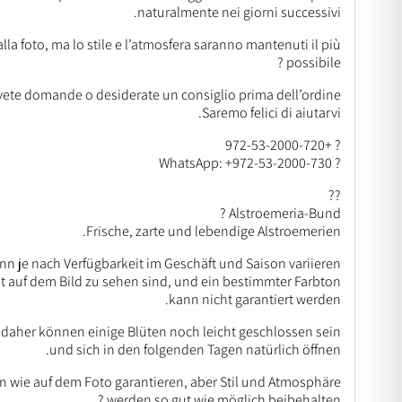
naturalmente nei giorni successivi.
la foto, ma lo stile e l’atmosfera saranno mantenuti il più
possibile ?
vete domande o desiderate un consiglio prima dell’ordine?
Saremo felici di aiutarvi.
? +972-53-2000-720
? WhatsApp: +972-53-2000-730
??
Alstroemeria-Bund ?
Frische, zarte und lebendige Alstroemerien.
nn je nach Verfügbarkeit im Geschäft und Saison variieren.
t auf dem Bild zu sehen sind, und ein bestimmter Farbton
kann nicht garantiert werden.
 daher können einige Blüten noch leicht geschlossen sein
und sich in den folgenden Tagen natürlich öffnen.
n wie auf dem Foto garantieren, aber Stil und Atmosphäre
werden so gut wie möglich beibehalten ?