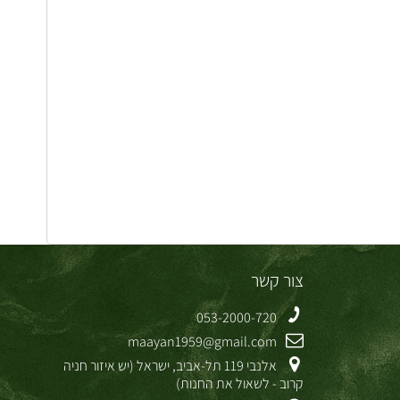
צור קשר
053-2000-720
maayan1959@gmail.com
אלנבי 119 תל-אביב, ישראל (יש איזור חניה
קרוב - לשאול את החנות)