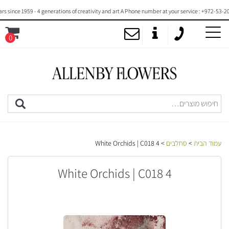
ce 1959 - 4 generations of creativity and art A Phone number at your service : +972-53-2000-7
0
MENU
עמוד הבית
>
סחלבים
> 4 White Orchids | C018
4 White Orchids | C018