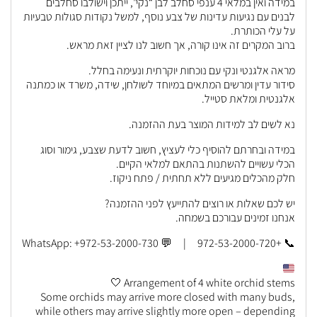
במידה ואין במלאי 4 ענפי סחלב לבן “נקי”, ייתכן וישולבו סחלבים
לבנים עם נגיעות עדינות של צבע נוסף, למשל נקודות סגולות טבעיות
על עלי הכותרת.
ברוב המקרים זה אינו קורה, אך חשוב לנו לציין זאת מראש.
מראה אלגנטי ונקי עם נוכחות יוקרתית ונעימה בחלל.
סידור עדין ומרשים המתאים במיוחד לשולחן, שידה, משרד או כמתנה
אלגנטית ומלאת סטייל.
נא לשים לב למידות המוצר בעת ההזמנה.
במידה ובחרתם להוסיף כלי לעציץ, חשוב לדעת שצבע, גימור וסוג
הכלי עשויים להשתנות בהתאם למלאי הקיים.
חלק מהכלים מגיעים ללא תחתית / פתח ניקוז.
יש לכם שאלות או רוצים להתייעץ לפני ההזמנה?
אנחנו זמינים עבורכם בשמחה.
📞 +972-53-2000-720 | 💬 WhatsApp: +972-53-2000-730
Arrangement of 4 white orchid stems 🤍
Some orchids may arrive more closed with many buds,
while others may arrive slightly more open – depending