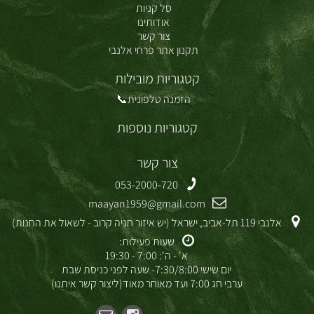
סל קניות
אודותינו
צור קשר
תקנון אתר פרחי אלנבי
קטגוריות מובילות
הזמנה טלפונית📞
קטגוריות נוספות
צור קשר
053-2000-720
maayan1959@gmail.com
אלנבי 119 תל-אביב, ישראל (יש איזור חניה קרוב - לשאול את החנות)
שעות פעילות:
א' - ה': 7:00 - 19:30
יום שישי 7:30/8:00- שעה לפני כניסת שבת
ערבי חג 7:00 ועד מאוחר מאוד(ליצור קשר איתנו)