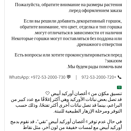
Пожалуйста, обратите внимание на размеры растения
перед оформлением заказа.
Если вы решили добавить декоративный горшок,
обратите внимание, что цвет, отделка и тип горшка
могут отличаться в зависимости от наличия.
Некоторые горшки могут поставляться без поддона или
дренажного отверстия.
Есть вопросы или хотите проконсультироваться перед
заказом?
Мы будем рады помочь вам.
📞 +972-53-2000-720 | 💬 WhatsApp: +972-53-2000-730
تنسيق مكوّن من 4 أغصان أوركيد أبيض 🤍
قد تصل بعض نباتات الأوركيد وهي أكثر إغلاقًا مع عدد كبير من
البراعم، بينما قد تصل نباتات أخرى أكثر تفتحًا، وذلك حسب
التوفر ومرحلة الإزهار الطبيعية للنبتة.
في حال عدم توفر 4 أغصان أوركيد أبيض “نقي”، قد نقوم بدمج
أوركيد أبيض مع لمسات خفيفة من لون آخر، مثل نقاط