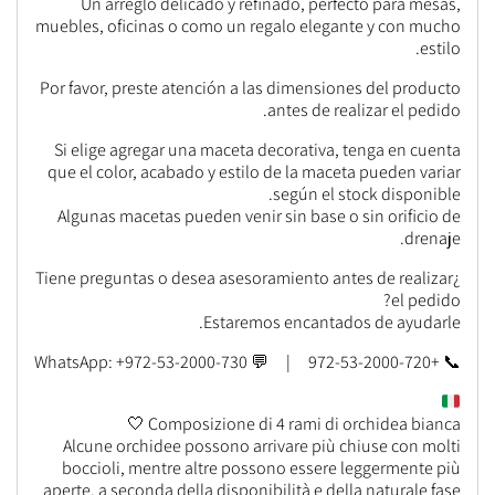
Un arreglo delicado y refinado, perfecto para mesas,
muebles, oficinas o como un regalo elegante y con mucho
estilo.
Por favor, preste atención a las dimensiones del producto
antes de realizar el pedido.
Si elige agregar una maceta decorativa, tenga en cuenta
que el color, acabado y estilo de la maceta pueden variar
según el stock disponible.
Algunas macetas pueden venir sin base o sin orificio de
drenaje.
¿Tiene preguntas o desea asesoramiento antes de realizar
el pedido?
Estaremos encantados de ayudarle.
📞 +972-53-2000-720 | 💬 WhatsApp: +972-53-2000-730
Composizione di 4 rami di orchidea bianca 🤍
Alcune orchidee possono arrivare più chiuse con molti
boccioli, mentre altre possono essere leggermente più
aperte, a seconda della disponibilità e della naturale fase