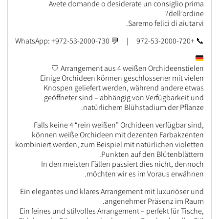
Avete domande o desiderate un consiglio prima
dell’ordine?
Saremo felici di aiutarvi.
📞 +972-53-2000-720 | 💬 WhatsApp: +972-53-2000-730
Arrangement aus 4 weißen Orchideenstielen 🤍
Einige Orchideen können geschlossener mit vielen
Knospen geliefert werden, während andere etwas
geöffneter sind – abhängig von Verfügbarkeit und
natürlichem Blühstadium der Pflanze.
Falls keine 4 “rein weißen” Orchideen verfügbar sind,
können weiße Orchideen mit dezenten Farbakzenten
kombiniert werden, zum Beispiel mit natürlichen violetten
Punkten auf den Blütenblättern.
In den meisten Fällen passiert dies nicht, dennoch
möchten wir es im Voraus erwähnen.
Ein elegantes und klares Arrangement mit luxuriöser und
angenehmer Präsenz im Raum.
Ein feines und stilvolles Arrangement – perfekt für Tische,