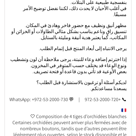
بنفسجية طبيعية على البتلات.
في أغلب الأحيان لا يحدث ذلك، لكننا نفضل توضيح الأمر
مسبقًا.
مظهر أنيق ونظيف مع حضور فاخر وهادئ في المكان.
تنسيق راقٍ وناعم يناسب بشكل مثالي الطاولات أو الخزائن أو
المكاتب، كما يعتبر هدية أنيقة ومليئة بالستايل.
يرجى الانتباه إلى أبعاد المنتج قبل إتمام الطلب.
إذا اخترتم إضافة وعاء للنبتة، يرجى ملاحظة أن لون وتشطيب
ونوع الوعاء قد يختلف حسب المتوفر في المخزون.
بعض الأوعية قد تأتي بدون قاعدة أو فتحة تصريف.
لديكم أسئلة أو ترغبون بالاستشارة قبل الطلب؟
يسعدنا مساعدتكم.
📞 +972-53-2000-720 | 💬 WhatsApp: +972-53-2000-730
Composition de 4 tiges d’orchidées blanches 🤍
Certaines orchidées peuvent arriver plus fermées avec de
nombreux boutons, tandis que d’autres peuvent être
légèrement plus ouvertes, selon le stock disponible et le