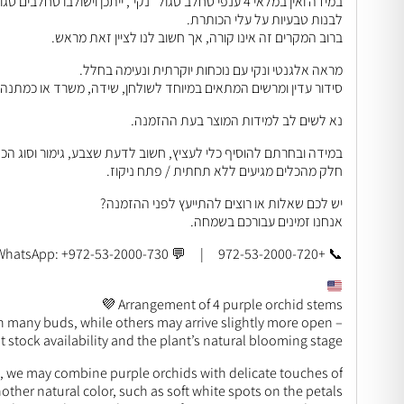
במידה ואין במלאי 4 ענפי סחלב סגול “נקי”, ייתכן וישולבו
לבנות טבעיות על עלי הכותרת.
ברוב המקרים זה אינו קורה, אך חשוב לנו לציין זאת מראש.
מראה אלגנטי ונקי עם נוכחות יוקרתית ונעימה בחלל.
סידור עדין ומרשים המתאים במיוחד לשולחן, שידה, משרד או כמתנה 
נא לשים לב למידות המוצר בעת ההזמנה.
במידה ובחרתם להוסיף כלי לעציץ, חשוב לדעת שצבע, גימור וסוג הכ
חלק מהכלים מגיעים ללא תחתית / פתח ניקוז.
יש לכם שאלות או רוצים להתייעץ לפני ההזמנה?
אנחנו זמינים עבורכם בשמחה.
📞 +972-53-2000-720 | 💬 WhatsApp: +972-53-2000-730
Arrangement of 4 purple orchid stems 💜
 many buds, while others may arrive slightly more open –
stock availability and the plant’s natural blooming stage.
e, we may combine purple orchids with delicate touches of
other natural color, such as soft white spots on the petals.