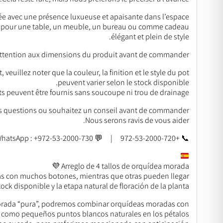
e avec une présence luxueuse et apaisante dans l’espace.
ite pour une table, un meuble, un bureau ou comme cadeau
élégant et plein de style.
 attention aux dimensions du produit avant de commander.
veuillez noter que la couleur, la finition et le style du pot
peuvent varier selon le stock disponible.
ts peuvent être fournis sans soucoupe ni trou de drainage.
s questions ou souhaitez un conseil avant de commander ?
Nous serons ravis de vous aider.
📞 +972-53-2000-720 | 💬 WhatsApp : +972-53-2000-730
Arreglo de 4 tallos de orquídea morada 💜
as con muchos botones, mientras que otras pueden llegar
ock disponible y la etapa natural de floración de la planta.
 morada “pura”, podremos combinar orquídeas moradas con
, como pequeños puntos blancos naturales en los pétalos.