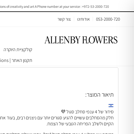
creativity and art A Phone number at your service : +972-53-2000-720
053-2000-720
אודותינו
צור קשר
קולקציית היוקרה
עמוד הבית
>
סחלבים
> 4 Purple Orchids |C022
תקנון האתר | Terms & Conditions
תיאור המוצר:
סידור של 4 ענפי סחלב סגול 💜
חלק מהסחלבים עשויים להגיע סגורים יותר עם ניצנים רבים, בעוד אח
הקיים ולשלב הפריחה הטבעי של הצמח.