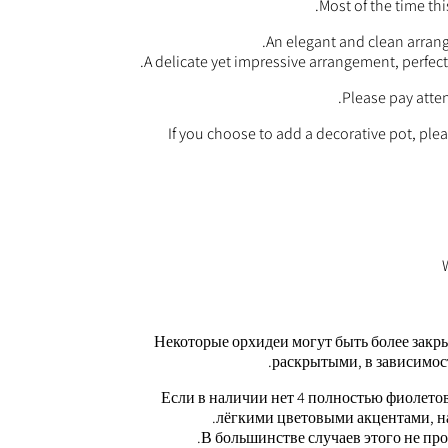
Most of the time th
An elegant and clean arrang
A delicate yet impressive arrangement, perfect fo
Please pay atte
If you choose to add a decorative pot, pleas
Некоторые орхидеи могут быть более закры
раскрытыми, в зависимост
Если в наличии нет 4 полностью фиолето
лёгкими цветовыми акцентами, на
В большинстве случаев этого не про