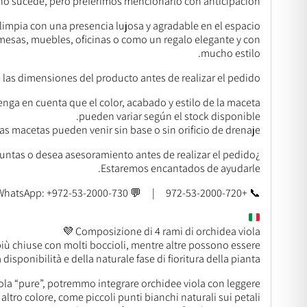
 no sucede, pero preferimos mencionarlo con anticipación.
impia con una presencia lujosa y agradable en el espacio.
 mesas, muebles, oficinas o como un regalo elegante y con
mucho estilo.
a las dimensiones del producto antes de realizar el pedido.
enga en cuenta que el color, acabado y estilo de la maceta
pueden variar según el stock disponible.
as macetas pueden venir sin base o sin orificio de drenaje.
¿Tiene preguntas o desea asesoramiento antes de realizar el pedido?
Estaremos encantados de ayudarle.
📞 +972-53-2000-720 | 💬 WhatsApp: +972-53-2000-730
Composizione di 4 rami di orchidea viola 💜
iù chiuse con molti boccioli, mentre altre possono essere
isponibilità e della naturale fase di fioritura della pianta.
ola “pure”, potremmo integrare orchidee viola con leggere
altro colore, come piccoli punti bianchi naturali sui petali.