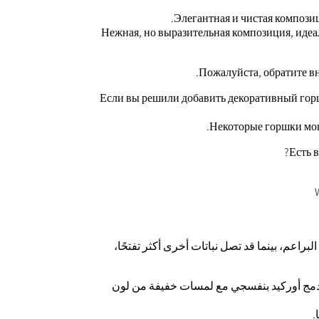
Элегантная и чистая компози
Нежная, но выразительная композиция, идеал
Пожалуйста, обратите вн
Если вы решили добавить декоративный горшо
Некоторые горшки могу
Есть 
لبراعم، بينما قد تصل نباتات أخرى أكثر تفتحًا،
 قد نقوم بدمج أوركيد بنفسجي مع لمسات خفيفة من لون
.