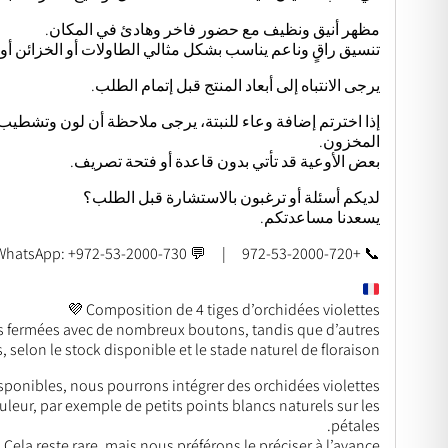
مظهر أنيق ونظيف مع حضور فاخر وهادئ في المكان.
تنسيق راقٍ وناعم يناسب بشكل مثالي الطاولات أو الخزائن أو ال
يرجى الانتباه إلى أبعاد المنتج قبل إتمام الطلب.
إذا اخترتم إضافة وعاء للنبتة، يرجى ملاحظة أن لون وتشطيب
المخزون.
بعض الأوعية قد تأتي بدون قاعدة أو فتحة تصريف.
لديكم أسئلة أو ترغبون بالاستشارة قبل الطلب؟
يسعدنا مساعدتكم.
📞 +972-53-2000-720 | 💬 WhatsApp: +972-53-2000-730
Composition de 4 tiges d’orchidées violettes 💜
us fermées avec de nombreux boutons, tandis que d’autres
selon le stock disponible et le stade naturel de floraison.
disponibles, nous pourrons intégrer des orchidées violettes
leur, par exemple de petits points blancs naturels sur les
pétales.
Cela reste rare, mais nous préférons le préciser à l’avance.