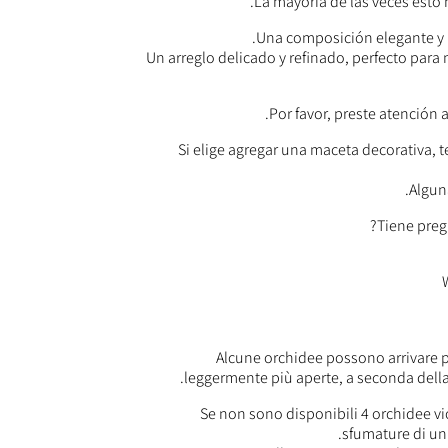
La mayoría de las veces esto
Una composición elegante y l
Un arreglo delicado y refinado, perfecto para
Por favor, preste atención 
Si elige agregar una maceta decorativa, t
Algun
Alcune orchidee possono arrivare p
leggermente più aperte, a seconda della d
Se non sono disponibili 4 orchidee vi
sfumature di un 