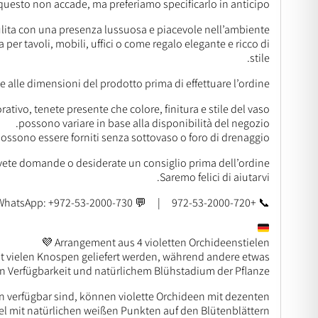
questo non accade, ma preferiamo specificarlo in anticipo.
ita con una presenza lussuosa e piacevole nell’ambiente.
 per tavoli, mobili, uffici o come regalo elegante e ricco di
stile.
e alle dimensioni del prodotto prima di effettuare l’ordine.
ativo, tenete presente che colore, finitura e stile del vaso
possono variare in base alla disponibilità del negozio.
possono essere forniti senza sottovaso o foro di drenaggio.
vete domande o desiderate un consiglio prima dell’ordine?
Saremo felici di aiutarvi.
📞 +972-53-2000-720 | 💬 WhatsApp: +972-53-2000-730
Arrangement aus 4 violetten Orchideenstielen 💜
t vielen Knospen geliefert werden, während andere etwas
n Verfügbarkeit und natürlichem Blühstadium der Pflanze.
een verfügbar sind, können violette Orchideen mit dezenten
l mit natürlichen weißen Punkten auf den Blütenblättern.