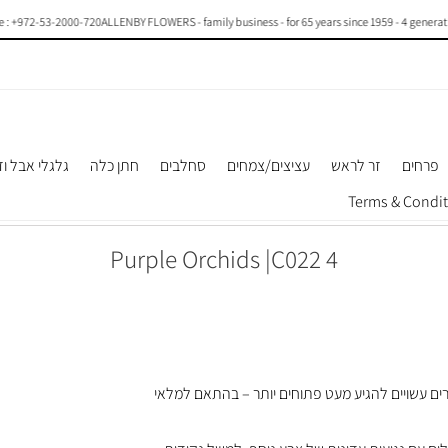
2-53-2000-720
ALLENBY FLOWERS - family business - for 65 years since 1959 - 4 generations of 
פרחים
זר לראש
עציצים/צמחים
סחלבים
חתן כלה
גלגלי אבל וז
4 Purple Orchids |C022
רים עשויים להגיע מעט פתוחים יותר – בהתאם למלאי