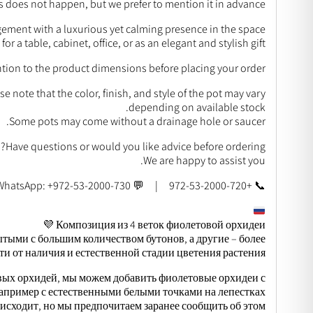
is does not happen, but we prefer to mention it in advance.
ement with a luxurious yet calming presence in the space.
r a table, cabinet, office, or as an elegant and stylish gift.
ntion to the product dimensions before placing your order.
e note that the color, finish, and style of the pot may vary
depending on available stock.
Some pots may come without a drainage hole or saucer.
Have questions or would you like advice before ordering?
We are happy to assist you.
📞 +972-53-2000-720 | 💬 WhatsApp: +972-53-2000-730
Композиция из 4 веток фиолетовой орхидеи 💜
тыми с большим количеством бутонов, а другие – более
и от наличия и естественной стадии цветения растения.
вых орхидей, мы можем добавить фиолетовые орхидеи с
пример с естественными белыми точками на лепестках.
исходит, но мы предпочитаем заранее сообщить об этом.