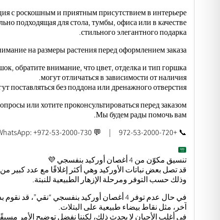
ция с роскошным и приятным присутствием в интерьере.
ьно подходящая для стола, тумбы, офиса или в качестве
стильного элегантного подарка.
имание на размеры растения перед оформлением заказа.
к, обратите внимание, что цвет, отделка и тип горшка
могут отличаться в зависимости от наличия.
т поставляться без поддона или дренажного отверстия.
вопросы или хотите проконсультироваться перед заказом?
Мы будем рады помочь вам.
📞 +972-53-2000-720 | 💬 WhatsApp: +972-53-2000-730
تنسيق مكوّن من 4 أغصان أوركيد بنفسجي 💜
قد تصل بعض نباتات الأوركيد وهي أكثر إغلاقًا مع عدد كبير من ا
وذلك حسب التوفر ومرحلة الإزهار الطبيعية للنبتة.
في حال عدم توفر 4 أغصان أوركيد بنفسجي “نقي”،
آخر، مثل نقاط بيضاء طبيعية على البتلات.
في أغلب الأحيان لا يحدث ذلك، لكننا نفضل توضيح الأمر مسبقًا