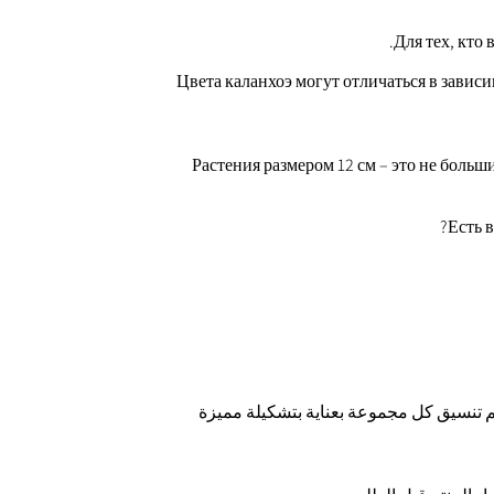
Для тех, кто
Цвета каланхоэ могут отличаться в зависи
Растения размером 12 см – это не больш
Есть 
م تنسيق كل مجموعة بعناية بتشكيلة مميزة