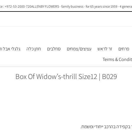
+972-53-2000-720
ALLENBY FLOWERS - family business - for 65 years since 1959 - 4 generations o
פרחים
זר לראש
עציצים/צמחים
סחלבים
חתן כלה
גלגלי אבל וז
Box Of Widow’s-thrill Size12 | B029
 בקפידה בהרכב ייחודי ומשמח.