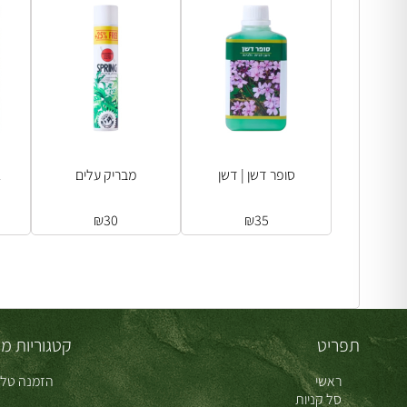
סופר דשן | דשן
מבריק עלים
1
₪
30
₪
35
תפריט
קטגוריות מו
ראשי
הזמנה טלפ
סל קניות