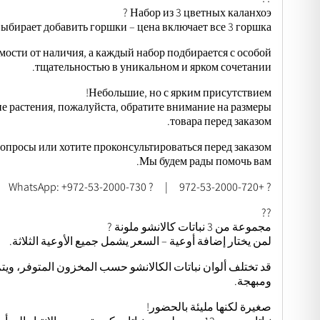
Набор из 3 цветных каланхоэ ?
 выбирает добавить горшки – цена включает все 3 горшка.
мости от наличия, а каждый набор подбирается с особой
тщательностью в уникальном и ярком сочетании.
Небольшие, но с ярким присутствием!
ие растения, пожалуйста, обратите внимание на размеры
товара перед заказом.
вопросы или хотите проконсультироваться перед заказом?
Мы будем рады помочь вам.
? +972-53-2000-720 | ? WhatsApp: +972-53-2000-730
??
مجموعة من 3 نباتات كالانشو ملونة ?
لمن يختار إضافة أوعية – السعر يشمل جميع الأوعية الثلاثة.
قد تختلف ألوان نباتات الكالانشو حسب المخزون المتوفر، ويت
ومبهجة.
صغيرة لكنها مليئة بالحضور!