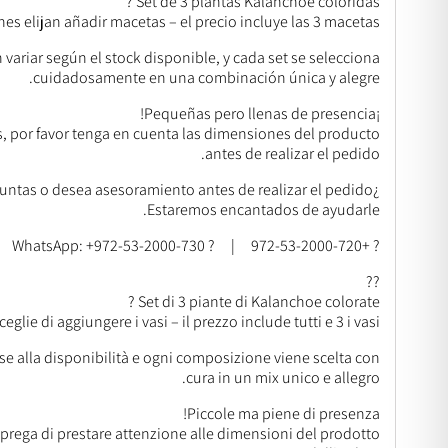
Set de 3 plantas Kalanchoe coloridas ?
es elijan añadir macetas – el precio incluye las 3 macetas.
variar según el stock disponible, y cada set se selecciona
cuidadosamente en una combinación única y alegre.
¡Pequeñas pero llenas de presencia!
s, por favor tenga en cuenta las dimensiones del producto
antes de realizar el pedido.
¿Tiene preguntas o desea asesoramiento antes de realizar el pedido?
Estaremos encantados de ayudarle.
? +972-53-2000-720 | ? WhatsApp: +972-53-2000-730
??
Set di 3 piante di Kalanchoe colorate ?
ceglie di aggiungere i vasi – il prezzo include tutti e 3 i vasi.
se alla disponibilità e ogni composizione viene scelta con
cura in un mix unico e allegro.
Piccole ma piene di presenza!
 prega di prestare attenzione alle dimensioni del prodotto