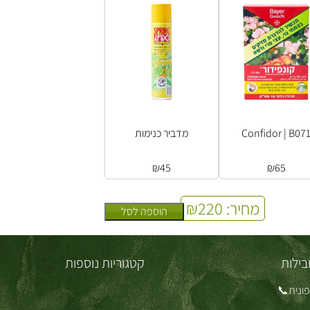
Confidor | B07
מדביר כנימות
₪
45
₪
65
מחיר:
220
₪
הוספה לסל
בילות
קטגוריות נוספות
ונית📞