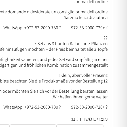
prima dell’ordine.
vete domande o desiderate un consiglio prima dell’ordine?
Saremo felici di aiutarvi.
? +972-53-2000-720 | ? WhatsApp: +972-53-2000-730
??
Set aus 3 bunten Kalanchoe-Pflanzen ?
öpfe hinzufügen möchten – der Preis beinhaltet alle 3 Töpfe.
gbarkeit variieren, und jedes Set wird sorgfältig in einer
zigartigen und fröhlichen Kombination zusammengestellt.
Klein, aber voller Präsenz!
12 cm Pflanzen – keine großen Pflanzen, bitte beachten Sie die Produktmaße vor der Bestellung.
 oder möchten Sie sich vor der Bestellung beraten lassen?
Wir helfen Ihnen gerne weiter.
? +972-53-2000-720 | ? WhatsApp: +972-53-2000-730
מוצרים משודרגים: