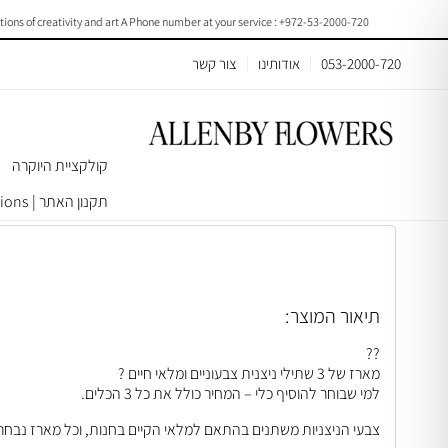
f creativity and art A Phone number at your service : +972-53-2000-720
053-2000-720
אודותינו
צור קשר
קולקציית היוקרה
עמוד הבית
>
עציצים/צמחים
>
צמחי בית ומשרד
> Box Of Widow’s-thrill Size12 | B029
תקנון האתר | Terms & Conditions
תיאור המוצר:
??
מארז של 3 שתילי ניצנית צבעוניים ומלאי חיים ?
למי שבוחר להוסיף כלי – המחיר כולל את כל 3 הכלים.
צבעי הניצניות משתנים בהתאם למלאי הקיים בחנות, וכל מארז נבחר