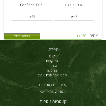
מדביר כנימות
Confidor | B071
₪
65
₪
45
מחיר:
₪
120
הוספה לסל
תפריט
ראשי
סל קניות
אודותינו
צור קשר
תקנון אתר פרחי אלנבי
קטגוריות מובילות
הזמנה טלפונית📞
קטגוריות נוספות