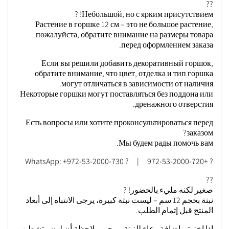
??
Небольшой, но с ярким присутствием! ?
Растение в горшке 12 см – это не большое растение,
пожалуйста, обратите внимание на размеры товара
перед оформлением заказа.
Если вы решили добавить декоративный горшок,
обратите внимание, что цвет, отделка и тип горшка
могут отличаться в зависимости от наличия.
Некоторые горшки могут поставляться без поддона или
дренажного отверстия.
Есть вопросы или хотите проконсультироваться перед
заказом?
Мы будем рады помочь вам.
? +972-53-2000-720 | ? WhatsApp: +972-53-2000-730
??
صغير لكنه مليء بالحضور! ?
نبتة بحجم 12 سم – ليست نبتة كبيرة، يرجى الانتباه إلى أبعاد
المنتج قبل إتمام الطلب.
إذا اخترتم إضافة وعاء للنبتة، يرجى ملاحظة أن لون وتشطيب