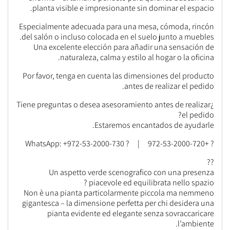
planta visible e impresionante sin dominar el espacio.
Especialmente adecuada para una mesa, cómoda, rincón
del salón o incluso colocada en el suelo junto a muebles.
Una excelente elección para añadir una sensación de
naturaleza, calma y estilo al hogar o la oficina.
Por favor, tenga en cuenta las dimensiones del producto
antes de realizar el pedido.
¿Tiene preguntas o desea asesoramiento antes de realizar
el pedido?
Estaremos encantados de ayudarle.
? +972-53-2000-720 | ? WhatsApp: +972-53-2000-730
??
Un aspetto verde scenografico con una presenza
piacevole ed equilibrata nello spazio ?
Non è una pianta particolarmente piccola ma nemmeno
gigantesca – la dimensione perfetta per chi desidera una
pianta evidente ed elegante senza sovraccaricare
l’ambiente.