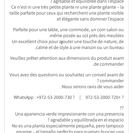
agréable et équilibrée dans l’espace ?
Ce n’est ni une très petite plante ni une plante géante – la
taille parfaite pour ceux qui recherchent une plante visible
et élégante sans dominer l’espace.
Parfaite pour une table, une commode, un coin salon ou
même posée au sol près des meubles.
Un excellent choix pour ajouter une touche de nature, de
calme et de style à une maison ou un bureau.
Veuillez prêter attention aux dimensions du produit avant
de commander.
Vous avez des questions ou souhaitez un conseil avant de
commander ?
Nous serons ravis de vous aider.
? +972-53-2000-720 | ? WhatsApp : +972-53-2000-730
??
Una apariencia verde impresionante con una presencia
agradable y equilibrada en el espacio ?
No es una planta especialmente pequeña, pero tampoco
enorme – el tamaño perfecto para quienes buscan una