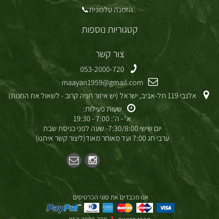
הזמנה טלפונית📞
קטגוריות נוספות
צור קשר
053-2000-720
maayan1959@gmail.com
אלנבי 119 תל-אביב, ישראל (יש איזור חניה קרוב - לשאול את החנות)
שעות פעילות:
א' - ה': 7:00 - 19:30
יום שישי 7:30/8:00- שעה לפני כניסת שבת
ערבי חג 7:00 ועד מאוחר מאוד(ליצור קשר איתנו)
אנו מכבדים את סוגי הכרטיסים