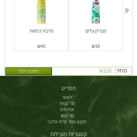
«
מבריק עלים
מדביר כנימות
₪
45
₪
30
מחיר:
₪
235
הוספה לסל
תפריט
ראשי
סל קניות
אודותינו
צור קשר
תקנון אתר פרחי אלנבי
קטגוריות מובילות