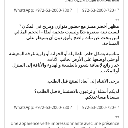
? +972-53-2000-720 | ? WhatsApp: +972-53-2000-730
??
مظهر أخضر مميز مع حضور متوازن ومريح في المكان ?
ليست نبتة صغيرة جدًا وليست ضخمة أيضًا – الحجم المثالي
لمن يبحث عن نبات واضح وأنيق دون أن يسيطر على
المساحة.
مناسبة بشكل خاص للطاولة أو الخزانة أو زاوية غرفة المعيشة
أو حتى لوضعها على الأرض بجانب الأثاث.
خيار رائع لإضافة شعور بالطبيعة والهدوء والأناقة إلى المنزل
أو المكتب.
يرجى الانتباه إلى أبعاد المنتج قبل الطلب.
لديكم أسئلة أو ترغبون بالاستشارة قبل الطلب؟
يسعدنا مساعدتكم.
? +972-53-2000-720 | ? WhatsApp: +972-53-2000-730
??
Une apparence verte impressionnante avec une présence