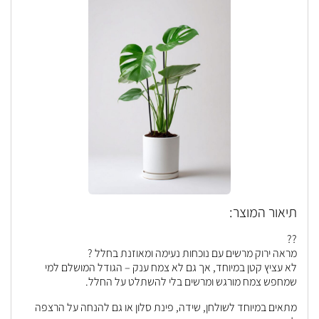
תיאור המוצר:
??
מראה ירוק מרשים עם נוכחות נעימה ומאוזנת בחלל ?
לא עציץ קטן במיוחד, אך גם לא צמח ענק – הגודל המושלם למי
שמחפש צמח מורגש ומרשים בלי להשתלט על החלל.
מתאים במיוחד לשולחן, שידה, פינת סלון או גם להנחה על הרצפה