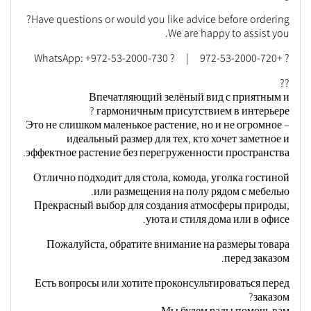
Have questions or would you like advice before ordering?
We are happy to assist you.
? +972-53-2000-720 | ? WhatsApp: +972-53-2000-730
??
Впечатляющий зелёный вид с приятным и
гармоничным присутствием в интерьере ?
Это не слишком маленькое растение, но и не огромное –
идеальный размер для тех, кто хочет заметное и
эффектное растение без перегруженности пространства.
Отлично подходит для стола, комода, уголка гостиной
или размещения на полу рядом с мебелью.
Прекрасный выбор для создания атмосферы природы,
уюта и стиля дома или в офисе.
Пожалуйста, обратите внимание на размеры товара
перед заказом.
Есть вопросы или хотите проконсультироваться перед
заказом?
Мы будем рады помочь вам.