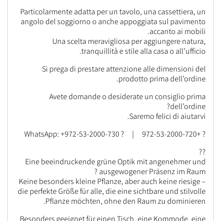
Particolarmente adatta per un tavolo, una cassettiera, un
angolo del soggiorno o anche appoggiata sul pavimento
accanto ai mobili.
Una scelta meravigliosa per aggiungere natura,
tranquillità e stile alla casa o all’ufficio.
Si prega di prestare attenzione alle dimensioni del
prodotto prima dell’ordine.
Avete domande o desiderate un consiglio prima
dell’ordine?
Saremo felici di aiutarvi.
? +972-53-2000-720 | ? WhatsApp: +972-53-2000-730
??
Eine beeindruckende grüne Optik mit angenehmer und
ausgewogener Präsenz im Raum ?
Keine besonders kleine Pflanze, aber auch keine riesige –
die perfekte Größe für alle, die eine sichtbare und stilvolle
Pflanze möchten, ohne den Raum zu dominieren.
Besonders geeignet für einen Tisch, eine Kommode, eine