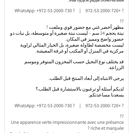
? +972-53-2000-720 | ? WhatsApp: +972-53-2000-730
??
مظهر أخضر غني مع حضور قوي وملفت ?
نبتة بحجم 24 سم – ليست نبتة صغيرة أو متوسطة، بل نبات ذو
حضور واضح ومميز في المكان.
ليست مخصصة لطاولة صغيرة، بل الخيار المثالي لزاوية
مركزية في المنزل أو المكتب أو غرفة المعيشة.
قد يختلف نوع النخيل حسب المخزون المتوفر وموسم
الزراعة.
يرجى الانتباه إلى أبعاد المنتج قبل الطلب.
لديكم أسئلة أو ترغبون بالاستشارة قبل الطلب؟
يسعدنا مساعدتكم.
? +972-53-2000-720 | ? WhatsApp: +972-53-2000-730
??
Une apparence verte impressionnante avec une présence
riche et marquée ?