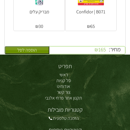
Confidor | B071
מבריק עלים
₪
30
₪
65
מחיר:
₪
165
הוספה לסל
תפריט
ראשי
סל קניות
אודותינו
צור קשר
תקנון אתר פרחי אלנבי
קטגוריות מובילות
הזמנה טלפונית📞