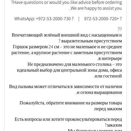
Have questions or would you like advice before ordering?
We are happy to assist you.
? +972-53-2000-720 | ? WhatsApp: +972-53-2000-730
??
Впечатляющий зелёный внешний вид с насыщенным и
выразительным присутствием ?
Горшок размером 24 см – это не маленькое и не среднее
растение, а крупное растение с заметным присутствием
в интерьере.
Не предназначено для маленького столика – это
идеальный выбор для центральной зоны дома, офиса
или гостиной.
Вид пальмы может отличаться в зависимости от наличия
и сезона выращивания.
Пожалуйста, обратите внимание на размеры товара
перед заказом.
Есть вопросы или хотите проконсультироваться перед
заказом?
Мы будем рады помочь вам.