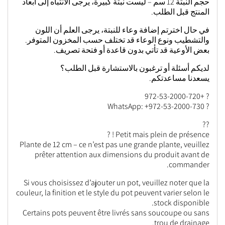
حجم النبتة 12 سم – ليست نبتة كبيرة، يرجى الانتباه إلى أبعاد
المنتج قبل الطلب.
في حال اخترتم إضافة وعاء للنبتة، يرجى العلم أن اللون
والتشطيب ونوع الوعاء قد تختلف حسب المخزون المتوفر.
بعض الأوعية قد تأتي بدون قاعدة أو فتحة تصريف.
لديكم أسئلة أو ترغبون بالاستشارة قبل الطلب؟
يسعدنا مساعدتكم.
? +972-53-2000-720
? WhatsApp: +972-53-2000-730
??
Petit mais plein de présence ! ?
Plante de 12 cm – ce n’est pas une grande plante, veuillez
prêter attention aux dimensions du produit avant de
commander.
Si vous choisissez d’ajouter un pot, veuillez noter que la
couleur, la finition et le style du pot peuvent varier selon le
stock disponible.
Certains pots peuvent être livrés sans soucoupe ou sans
trou de drainage.