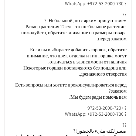
? WhatsApp: +972-53-2000-730
??
Небольшой, но с ярким присутствием! ?
Размер растения 12 см – это не большое растение,
пожалуйста, обратите внимание на размеры товара
перед заказом.
Если вы выбираете добавить горшок, обратите
внимание, что цвет, отделка и тип горшка могут
отличаться в зависимости от наличия.
Некоторые горшки поставляются без поддона или
дренажного отверстия.
Есть вопросы или хотите проконсультироваться перед
заказом?
Мы будем рады помочь вам.
? +972-53-2000-720
? WhatsApp: +972-53-2000-730
??
صغير لكنه مليء بالحضور! ?