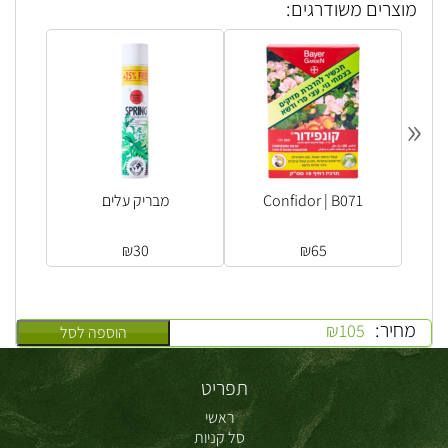
מוצרים משודרגים:
«
Confidor | B071
מבריק עלים
₪
30
₪
65
מחיר:
₪
105
הוספה לסל
תפריט
ראשי
סל קניות