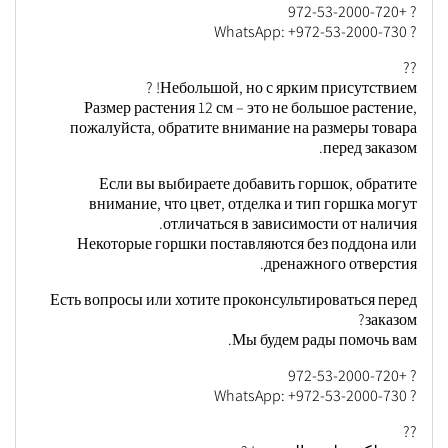
? +972-53-2000-720
? WhatsApp: +972-53-2000-730
??
Небольшой, но с ярким присутствием! ?
Размер растения 12 см – это не большое растение,
пожалуйста, обратите внимание на размеры товара
перед заказом.
Если вы выбираете добавить горшок, обратите
внимание, что цвет, отделка и тип горшка могут
отличаться в зависимости от наличия.
Некоторые горшки поставляются без поддона или
дренажного отверстия.
Есть вопросы или хотите проконсультироваться перед
заказом?
Мы будем рады помочь вам.
? +972-53-2000-720
? WhatsApp: +972-53-2000-730
??