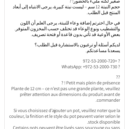
صغير لكنه مليء بالحضور! ?
حجم النبتة 12 سم – ليست نبتة كبيرة، يرجى الانتباه إلى أبعاد
المنتج قبل الطلب.
في حال اخترتم إضافة وعاء للنبتة، يرجى العلم أن اللون
والتشطيب ونوع الوعاء قد تختلف حسب المخزون المتوفر.
بعض الأوعية قد تأتي بدون قاعدة أو فتحة تصريف.
لديكم أسئلة أو ترغبون بالاستشارة قبل الطلب؟
يسعدنا مساعدتكم.
? +972-53-2000-720
? WhatsApp: +972-53-2000-730
??
Petit mais plein de présence ! ?
Plante de 12 cm – ce n’est pas une grande plante, veuillez
prêter attention aux dimensions du produit avant de
commander.
Si vous choisissez d’ajouter un pot, veuillez noter que la
couleur, la finition et le style du pot peuvent varier selon le
stock disponible.
Certains pots peuvent être livrés sans soucoupe ou sans