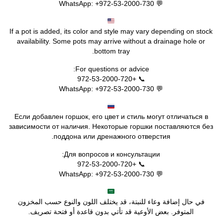
💬 WhatsApp: +972-53-2000-730
If a pot is added, its color and style may vary depending on stock
availability. Some pots may arrive without a drainage hole or
bottom tray.
For questions or advice:
📞 +972-53-2000-720
💬 WhatsApp: +972-53-2000-730
Если добавлен горшок, его цвет и стиль могут отличаться в
зависимости от наличия. Некоторые горшки поставляются без
поддона или дренажного отверстия.
Для вопросов и консультации:
📞 +972-53-2000-720
💬 WhatsApp: +972-53-2000-730
في حال إضافة وعاء للنبتة، قد يختلف اللون والنوع حسب المخزون
المتوفر. بعض الأوعية قد تأتي بدون قاعدة أو فتحة تصريف.