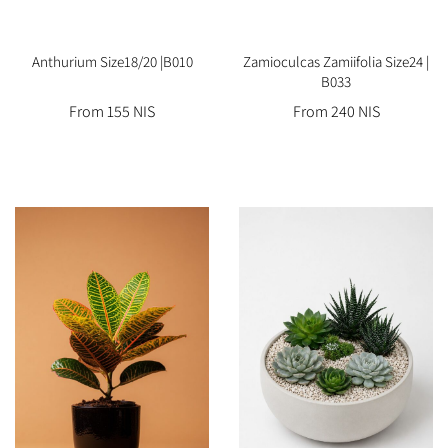
Anthurium Size18/20 |B010
Zamioculcas Zamiifolia Size24 |
B033
From 155 NIS
From 240 NIS