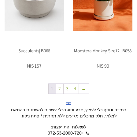
Succulents| B068
Monstera Monkey Size12 | B058
157 NIS
90 NIS
1
2
3
4
←
במידה ונוסף כלי לעציץ, צבע וסוג הכלי עשויים להשתנות בהתאם
למלאי. חלק מהכלים מגיעים ללא תחתית / פתח ניקוז.
לשאלות והתייעצות:
📞 +972-53-2000-720