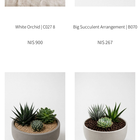
8 White Orchid | C027
Big Succulent Arrangement | B070
900 NIS
267 NIS