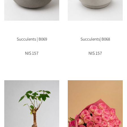
Succulents | B069
Succulents| B068
157 NIS
157 NIS