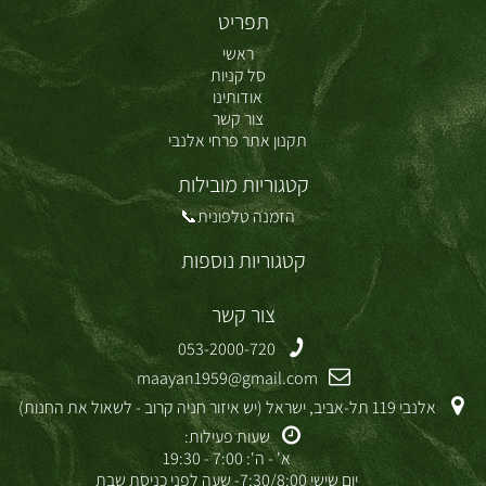
תפריט
ראשי
סל קניות
אודותינו
צור קשר
תקנון אתר פרחי אלנבי
קטגוריות מובילות
הזמנה טלפונית📞
קטגוריות נוספות
צור קשר
053-2000-720
maayan1959@gmail.com
אלנבי 119 תל-אביב, ישראל (יש איזור חניה קרוב - לשאול את החנות)
שעות פעילות:
א' - ה': 7:00 - 19:30
יום שישי 7:30/8:00- שעה לפני כניסת שבת