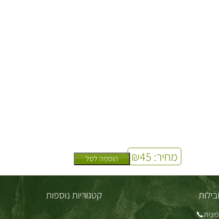
מחיר:
45
₪
הוספה לסל
בילות
קטגוריות נוספות
ונית📞