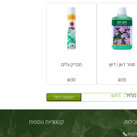
סופר דשן | דשן
מבריק עלים
₪
30
₪
35
מחיר:
₪
83
הוספה לסל
בילות
קטגוריות נוספות
ונית📞