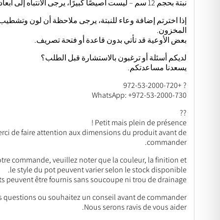
نبتة بحجم 12 سم – ليست أصيصًا كبيرًا، يرجى الانتباه إلى أبعاد المنتج قبل الطلب.
إذا اخترتم إضافة وعاء للنبتة، يرجى ملاحظة أن لون وتشطيب
المخزون.
بعض الأوعية قد تأتي بدون قاعدة أو فتحة تصريف.
لديكم أسئلة أو ترغبون بالاستشارة قبل الطلب؟
يسعدنا مساعدتكم.
? +972-53-2000-720
WhatsApp: +972-53-2000-730
??
Petit mais plein de présence !
erci de faire attention aux dimensions du produit avant de
commander.
tre commande, veuillez noter que la couleur, la finition et
le style du pot peuvent varier selon le stock disponible.
ts peuvent être fournis sans soucoupe ni trou de drainage.
s questions ou souhaitez un conseil avant de commander ?
Nous serons ravis de vous aider.