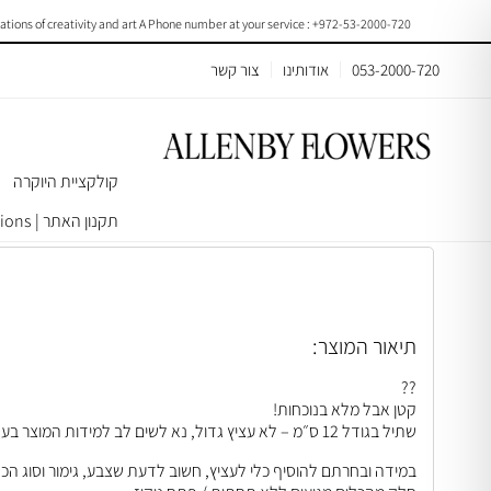
s of creativity and art A Phone number at your service : +972-53-2000-720
053-2000-720
אודותינו
צור קשר
קולקציית היוקרה
עמוד הבית
>
עציצים/צמחים
>
צמחי בית ומשרד
> Peperomia Obtusifolia Size12 | B063
תקנון האתר | Terms & Conditions
תיאור המוצר:
??
קטן אבל מלא בנוכחות!
שתיל בגודל 12 ס״מ – לא עציץ גדול, נא לשים לב למידות המוצר בעת ההזמנה.
במידה ובחרתם להוסיף כלי לעציץ, חשוב לדעת שצבע, גימור וסוג הכ