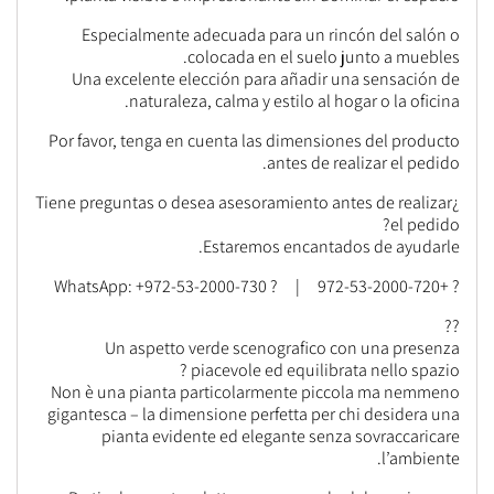
Especialmente adecuada para un rincón del salón o
colocada en el suelo junto a muebles.
Una excelente elección para añadir una sensación de
naturaleza, calma y estilo al hogar o la oficina.
Por favor, tenga en cuenta las dimensiones del producto
antes de realizar el pedido.
¿Tiene preguntas o desea asesoramiento antes de realizar
el pedido?
Estaremos encantados de ayudarle.
? +972-53-2000-720 | ? WhatsApp: +972-53-2000-730
??
Un aspetto verde scenografico con una presenza
piacevole ed equilibrata nello spazio ?
Non è una pianta particolarmente piccola ma nemmeno
gigantesca – la dimensione perfetta per chi desidera una
pianta evidente ed elegante senza sovraccaricare
l’ambiente.