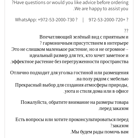
Have questions or would you like advice before ordering?
We are happy to assist you.
? +972-53-2000-720 | ? WhatsApp: +972-53-2000-730
??
Впечатляющий зелёный вид с приятным и
гармоничным присутствием в интерьере ?
Это не слишком маленькое растение, но и не огромное –
идеальный размер для тех, кто хочет заметное и
эффектное растение без перегруженности пространства.
Отлично подходит для уголка гостиной или размещения
на полу рядом с мебелью.
Прекрасный выбор для создания атмосферы природы,
уюта и стиля дома или в офисе.
Пожалуйста, обратите внимание на размеры товара
перед заказом.
Есть вопросы или хотите проконсультироваться перед
заказом?
Мы будем рады помочь вам.