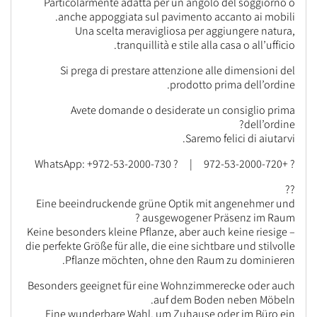
Particolarmente adatta per un angolo del soggiorno o
anche appoggiata sul pavimento accanto ai mobili.
Una scelta meravigliosa per aggiungere natura,
tranquillità e stile alla casa o all’ufficio.
Si prega di prestare attenzione alle dimensioni del
prodotto prima dell’ordine.
Avete domande o desiderate un consiglio prima
dell’ordine?
Saremo felici di aiutarvi.
? +972-53-2000-720 | ? WhatsApp: +972-53-2000-730
??
Eine beeindruckende grüne Optik mit angenehmer und
ausgewogener Präsenz im Raum ?
Keine besonders kleine Pflanze, aber auch keine riesige –
die perfekte Größe für alle, die eine sichtbare und stilvolle
Pflanze möchten, ohne den Raum zu dominieren.
Besonders geeignet für eine Wohnzimmerecke oder auch
auf dem Boden neben Möbeln.
Eine wunderbare Wahl, um Zuhause oder im Büro ein