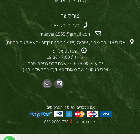
קטגוריות נוספות
צור קשר
053-2000-720
maayan1959@gmail.com
אלנבי 119 תל-אביב, ישראל (יש איזור חניה קרוב - לשאול את החנות)
שעות פעילות:
א' - ה': 7:00 - 19:30
יום שישי 7:30/8:00- שעה לפני כניסת שבת
ערבי חג 7:00 ועד מאוחר מאוד(ליצור קשר איתנו)
אנו מכבדים את סוגי הכרטיסים
מרכז הזמנות
053-2000-720