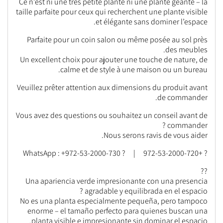
Ce n’est ni une très petite plante ni une plante géante – la
taille parfaite pour ceux qui recherchent une plante visible
et élégante sans dominer l’espace.
Parfaite pour un coin salon ou même posée au sol près
des meubles.
Un excellent choix pour ajouter une touche de nature, de
calme et de style à une maison ou un bureau.
Veuillez prêter attention aux dimensions du produit avant
de commander.
Vous avez des questions ou souhaitez un conseil avant de
commander ?
Nous serons ravis de vous aider.
? +972-53-2000-720 | ? WhatsApp : +972-53-2000-730
??
Una apariencia verde impresionante con una presencia
agradable y equilibrada en el espacio ?
No es una planta especialmente pequeña, pero tampoco
enorme – el tamaño perfecto para quienes buscan una
planta visible e impresionante sin dominar el espacio.