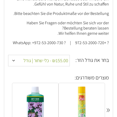
Gefühl von Natur, Ruhe und Stil zu schaffen.
Bitte beachten Sie die Produktmaße vor der Bestellung.
Haben Sie Fragen oder möchten Sie sich vor der
Bestellung beraten lassen?
Wir helfen Ihnen gerne weiter.
? +972-53-2000-720 | ? WhatsApp: +972-53-2000-730
בחר את גודל הזר:
מוצרים משודרגים:
«