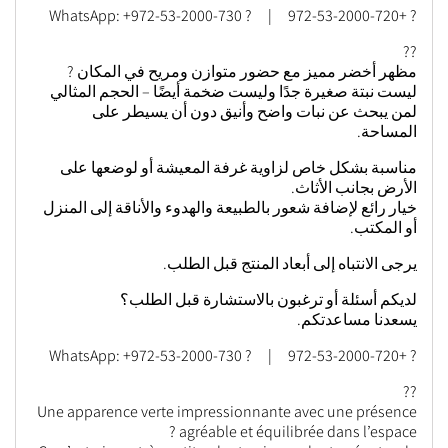
? +972-53-2000-720 | ? WhatsApp: +972-53-2000-730
??
مظهر أخضر مميز مع حضور متوازن ومريح في المكان ?
ليست نبتة صغيرة جدًا وليست ضخمة أيضًا – الحجم المثالي
لمن يبحث عن نبات واضح وأنيق دون أن يسيطر على
المساحة.
مناسبة بشكل خاص لزاوية غرفة المعيشة أو لوضعها على
الأرض بجانب الأثاث.
خيار رائع لإضافة شعور بالطبيعة والهدوء والأناقة إلى المنزل
أو المكتب.
يرجى الانتباه إلى أبعاد المنتج قبل الطلب.
لديكم أسئلة أو ترغبون بالاستشارة قبل الطلب؟
يسعدنا مساعدتكم.
? +972-53-2000-720 | ? WhatsApp: +972-53-2000-730
??
Une apparence verte impressionnante avec une présence
agréable et équilibrée dans l’espace ?