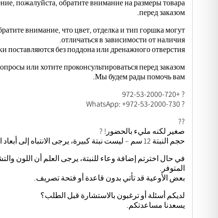
тение, пожалуйста, обратите внимание на размеры товара
перед заказом.
ратите внимание, что цвет, отделка и тип горшка могут
отличаться в зависимости от наличия.
и поставляются без поддона или дренажного отверстия.
вопросы или хотите проконсультироваться перед заказом?
Мы будем рады помочь вам.
? +972-53-2000-720
? WhatsApp: +972-53-2000-730
??
صغير لكنه مليء بالحضور! ?
حجم النبتة 12 سم – ليست نبتة كبيرة، يرجى الانتباه إلى أبعاد المنتج قبل الطلب.
في حال اخترتم إضافة وعاء للنبتة، يرجى العلم أن اللون و
المتوفر.
بعض الأوعية قد تأتي بدون قاعدة أو فتحة تصريف.
لديكم أسئلة أو ترغبون بالاستشارة قبل الطلب؟
يسعدنا مساعدتكم.