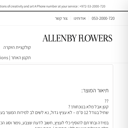
f creativity and art A Phone number at your service : +972-53-2000-720
053-2000-720
אודותינו
צור קשר
קולקציית היוקרה
עמוד הבית
>
עציצים/צמחים
>
צמחי בית ומשרד
> Ficus Elastica Size12 |B040
תקנון האתר | Terms & Conditions
תיאור המוצר:
??
קטן אבל מלא בנוכחות! ?
שתיל בגודל 12 ס״מ – לא עציץ גדול, נא לשים לב למידות המוצר בעת ההזמנה.
במידה ובחרתם להוסיף כלי לעציץ, חשוב לדעת שצבע, גימור וסוג הכ