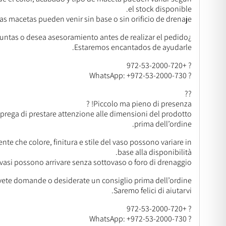
el stock disponible.
as macetas pueden venir sin base o sin orificio de drenaje.
¿Tiene preguntas o desea asesoramiento antes de realizar el pedido?
Estaremos encantados de ayudarle.
? +972-53-2000-720
? WhatsApp: +972-53-2000-730
??
Piccolo ma pieno di presenza! ?
 prega di prestare attenzione alle dimensioni del prodotto
prima dell’ordine.
nte che colore, finitura e stile del vaso possono variare in
base alla disponibilità.
 vasi possono arrivare senza sottovaso o foro di drenaggio.
vete domande o desiderate un consiglio prima dell’ordine?
Saremo felici di aiutarvi.
? +972-53-2000-720
? WhatsApp: +972-53-2000-730