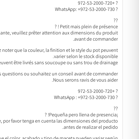
? +972-53-2000-720
? WhatsApp: +972-53-2000-730
??
Petit mais plein de présence ! ?
lante, veuillez prêter attention aux dimensions du produit
avant de commander.
 noter que la couleur, la finition et le style du pot peuvent
varier selon le stock disponible.
euvent être livrés sans soucoupe ou sans trou de drainage.
s questions ou souhaitez un conseil avant de commander ?
Nous serons ravis de vous aider.
? +972-53-2000-720
? WhatsApp : +972-53-2000-730
??
¡Pequeña pero llena de presencia! ?
e, por favor tenga en cuenta las dimensiones del producto
antes de realizar el pedido.
ue el color, acabado y tipo de maceta pueden variar según