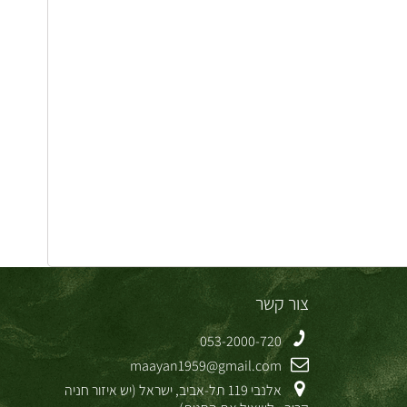
צור קשר
053-2000-720
maayan1959@gmail.com
אלנבי 119 תל-אביב, ישראל (יש איזור חניה