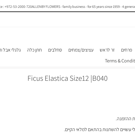
+972-53-2000-720
ALLENBY FLOWERS - family business - for 65 years since 1959 - 4 generations o
פרחים
זר לראש
עציצים/צמחים
סחלבים
חתן כלה
גלגלי אבל וז
Ficus Elastica Size12 |B040
לי עשויים להשתנות בהתאם למלאי הקיים.