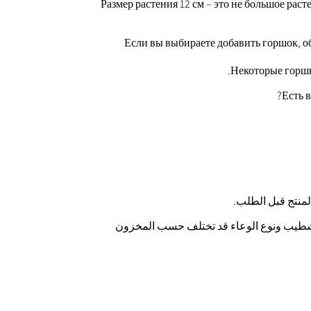
Размер растения 12 см – это не большое рас
Если вы выбираете добавить горшок, об
Некоторые горшк
Есть 
التشطيب ونوع الوعاء قد تختلف حسب المخزون