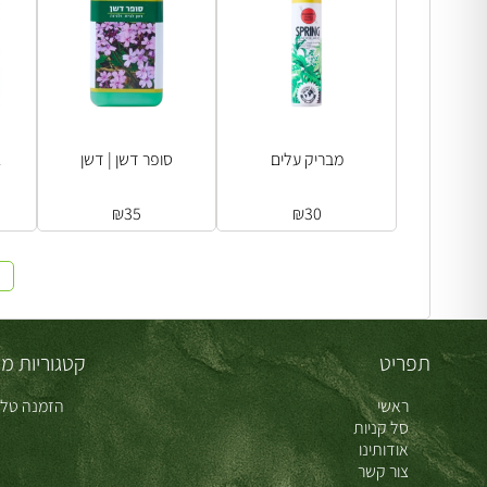
מבריק עלים
סופר דשן | דשן
1
₪
35
₪
30
תפריט
קטגוריות מו
ראשי
הזמנה טלפ
סל קניות
אודותינו
צור קשר