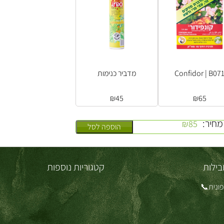
Confidor | B07
מדביר כנימות
₪
45
₪
65
מחיר:
₪
85
הוספה לסל
בילות
קטגוריות נוספות
ונית📞