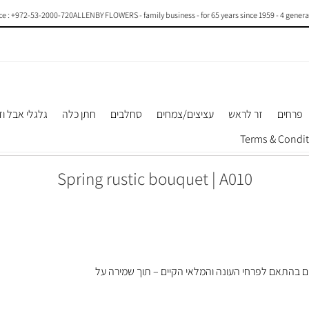
+972-53-2000-720
ALLENBY FLOWERS - family business - for 65 years since 1959 - 4 generations o
פרחים
זר לראש
עציצים/צמחים
סחלבים
חתן כלה
גלגלי אבל וז
Spring rustic bouquet | A010
 בהתאם לפרחי העונה והמלאי הקיים – תוך שמירה על