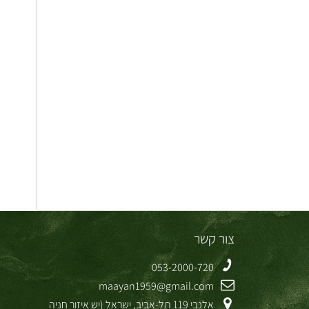
צור קשר
053-2000-720
maayan1959@gmail.com
אלנבי 119 תל-אביב, ישראל (יש איזור חניה