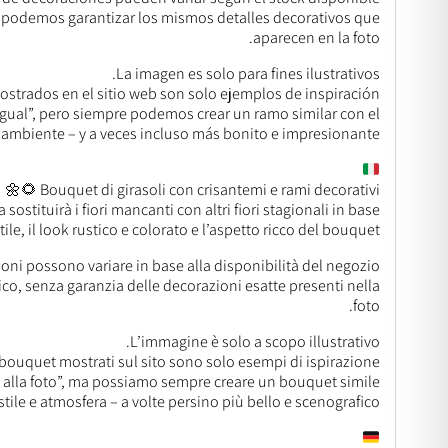
no podemos garantizar los mismos detalles decorativos que
aparecen en la foto.
La imagen es solo para fines ilustrativos.
strados en el sitio web son solo ejemplos de inspiración.
gual”, pero siempre podemos crear un ramo similar con el
 ambiente – y a veces incluso más bonito e impresionante.
Bouquet di girasoli con crisantemi e rami decorativi 🌻🌼
a sostituirà i fiori mancanti con altri fiori stagionali in base
le, il look rustico e colorato e l’aspetto ricco del bouquet.
azioni possono variare in base alla disponibilità del negozio.
tico, senza garanzia delle decorazioni esatte presenti nella
foto.
L’immagine è solo a scopo illustrativo.
 bouquet mostrati sul sito sono solo esempi di ispirazione.
o alla foto”, ma possiamo sempre creare un bouquet simile
stile e atmosfera – a volte persino più bello e scenografico.