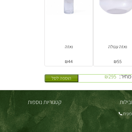
ואזה עגולה
ואזה
₪
44
₪
55
מחיר:
₪
295
הוספה לסל
בילות
קטגוריות נוספות
ונית📞