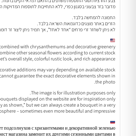
צבע החרציות וסוגי התוספות משתנים בהתאם למלאי הקיים בחנות.
מדובר בזר צבעוני בסגנון כפרי, ללא התחייבות לתוספות המדויקות ה
התמונה להמחשה בלבד.
הזרים באתר מוצגים כדוגמאות השראה בלבד.
לא ניתן לשחזר זרי פרחים “אחד לאחד”, אך תמיד ניתן ליצור זר דומה ב
ombined with chrysanthemums and decorative greenery 🌻🌼
l combine other seasonal flowers according to current stock
t’s overall style, colorful rustic look, and rich appearance.
orative additions may vary depending on available stock.
we cannot guarantee the exact decorative elements shown in
the photo.
The image is for illustration purposes only.
ouquets displayed on the website are for inspiration only.
tly as shown,” but we can always create a bouquet in a very
mosphere – sometimes even more beautiful and impressive.
т подсолнухов с хризантемами и декоративной зеленью 🌻🌼
рист магазина заменит их другими сезонными цветами в