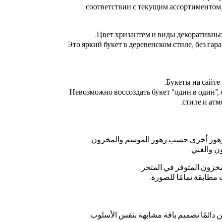
соответствии с текущим ассортиментом,
Цвет хризантем и виды декоративных
Это яркий букет в деревенском стиле, без га
Букеты на сайте
Невозможно воссоздать букет “один в один”,
стиле и атм
زهور أخرى حسب زهور الموسم والمخزون
ن والغني.
مخزون المتوفر في المتجر.
 مطابقة تمامًا للصورة.
كن دائمًا تصميم باقة مشابهة بنفس الأسلوب