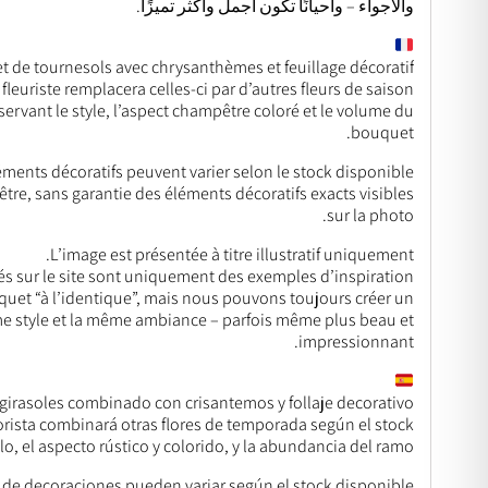
والأجواء – وأحيانًا تكون أجمل وأكثر تميزًا.
 de tournesols avec chrysanthèmes et feuillage décoratif 🌻🌼
 fleuriste remplacera celles-ci par d’autres fleurs de saison
servant le style, l’aspect champêtre coloré et le volume du
bouquet.
ments décoratifs peuvent varier selon le stock disponible.
être, sans garantie des éléments décoratifs exacts visibles
sur la photo.
L’image est présentée à titre illustratif uniquement.
s sur le site sont uniquement des exemples d’inspiration.
uquet “à l’identique”, mais nous pouvons toujours créer un
e style et la même ambiance – parfois même plus beau et
impressionnant.
irasoles combinado con crisantemos y follaje decorativo 🌻🌼
florista combinará otras flores de temporada según el stock
o, el aspecto rústico y colorido, y la abundancia del ramo.
s de decoraciones pueden variar según el stock disponible.