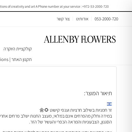
f creativity and art A Phone number at your service : +972-53-2000-720
053-2000-720
אודותינו
צור קשר
קולקציית היוקרה
עמוד הבית
>
פרחים
>
כל הזרי פרחים
> Spring rustic bouquet | A010
תקנון האתר | Terms & Conditions
תיאור המוצר:
זר חמניות בשילוב חרציות וענפי קישוט 🌻🌼
במידה וחלק מהפרחים אינם במלאי, מעצב החנות ישלב פרחים אחרים
הסגנון, הצבעוניות והמראה הכפרי והעשיר של הזר.