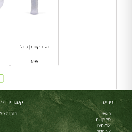
ואזה קונוס | גדול
₪
95
תפריט
קטגוריות מו
ראשי
הזמנה טלפ
סל קניות
אודותינו
צור קשר