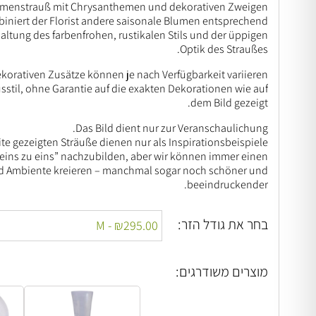
enstrauß mit Chrysanthemen und dekorativen Zweigen 🌻🌼
mbiniert der Florist andere saisonale Blumen entsprechend
haltung des farbenfrohen, rustikalen Stils und der üppigen
Optik des Straußes.
orativen Zusätze können je nach Verfügbarkeit variieren.
usstil, ohne Garantie auf die exakten Dekorationen wie auf
dem Bild gezeigt.
Das Bild dient nur zur Veranschaulichung.
te gezeigten Sträuße dienen nur als Inspirationsbeispiele.
“eins zu eins” nachzubilden, aber wir können immer einen
und Ambiente kreieren – manchmal sogar noch schöner und
beeindruckender.
בחר את גודל הזר:
מוצרים משודרגים: