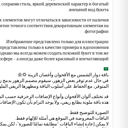
 сохраняя стиль, яркий деревенский характер и богатый
внешний вид букета.
 элементов могут отличаться в зависимости от наличия.
рантии точного соответствия декоративным элементам на
фотографии.
Изображение представлено только для иллюстрации.
 представлены только в качестве примера и вдохновения.
 однако мы всегда можем создать похожий букет в том же
осфере – а иногда даже более красивый и впечатляющий.
باقة دوار الشمس مع الأقحوان وأغصان الزينة 🌻🌼
في حال عدم توفر بعض الزهور، سيقوم مصمم الزهور بدمج 
المتوفر، مع الحفاظ على أسلوب الباقة ومظهرها الريفي الملو
قد تختلف ألوان الأقحوان وأنواع الإضافات الزخرفية حسب ال
هذه باقة ملونة بطابع ريفي، ولا يوجد التزام بأن تكون الإضافات
الصورة للتوضيح فقط.
الباقات المعروضة في الموقع هي أمثلة للإلهام فقط.
لا يمكن إعادة إنشاء الباقات “مطابقة تمامًا للصورة”، لكن يم