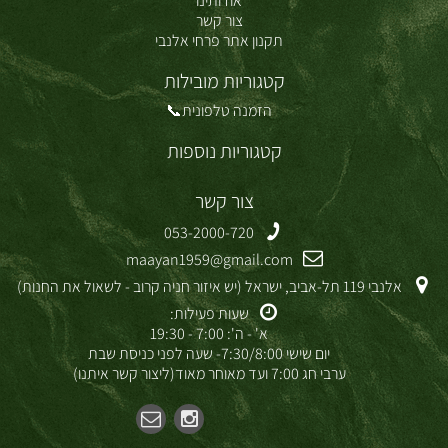
אודותינו
צור קשר
תקנון אתר פרחי אלנבי
קטגוריות מובילות
הזמנה טלפונית📞
קטגוריות נוספות
צור קשר
053-2000-720
maayan1959@gmail.com
אלנבי 119 תל-אביב, ישראל (יש איזור חניה קרוב - לשאול את החנות)
שעות פעילות:
א' - ה': 7:00 - 19:30
יום שישי 7:30/8:00- שעה לפני כניסת שבת
ערבי חג 7:00 ועד מאוחר מאוד(ליצור קשר איתנו)