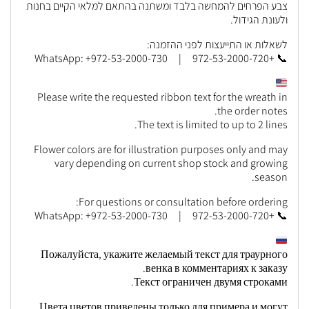
צבע הפרחים להמחשה בלבד ומשתנה בהתאם למלאי הקיים בחנות
ולעונת הגידול.
לשאלות או התייעצות לפני ההזמנה:
📞 +972-53-2000-720 | WhatsApp: +972-53-2000-730
Please write the requested ribbon text for the wreath in
the order notes.
The text is limited to up to 2 lines.
Flower colors are for illustration purposes only and may
vary depending on current shop stock and growing
season.
For questions or consultation before ordering:
📞 +972-53-2000-720 | WhatsApp: +972-53-2000-730
Пожалуйста, укажите желаемый текст для траурного
венка в комментариях к заказу.
Текст ограничен двумя строками.
Цвета цветов приведены только для примера и могут