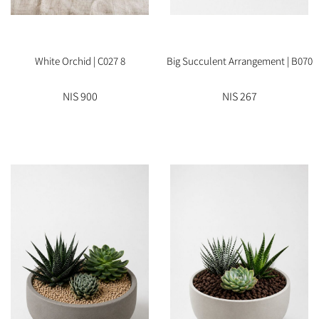
8 White Orchid | C027
Big Succulent Arrangement | B070
900 NIS
267 NIS