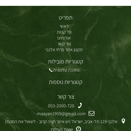
תפריט
ראשי
סל קניות
אודותינו
צור קשר
תקנון אתר פרחי אלנבי
קטגוריות מובילות
הזמנה טלפונית📞
קטגוריות נוספות
צור קשר
053-2000-720
maayan1959@gmail.com
אלנבי 119 תל-אביב, ישראל (יש איזור חניה קרוב - לשאול את החנות)
שעות פעילות: