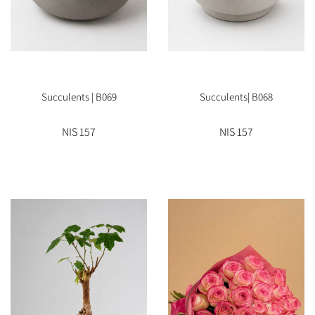
Succulents | B069
Succulents| B068
157 NIS
157 NIS