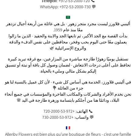
📞 Телефон: +972-53-2000-720
💬 WhatsApp: +972-53-2000-730
ألينبي فلاورز ليست مجرد متجر زهور - بل هي عائلة من أربعة أجيال تزدهر
معًا منذ عام 1959.
بدأت القصة مع الجد الأكبر، ثم تابعها الجد والابنة والحفيد - الذين ما زالوا
يعملون معًا حتى اليوم بحب وفخر، محافظين على نفس الدفء والدقة
والروح الإسرائيلية 🌿
نستقبل يوميًا زهورًا طازجة مباشرة من المزارعين، مع غرفة تبريد كبيرة
تحافظ على أعلى درجات الانتعاش - لضمان وصول كل باقة أو نبتة أو تنسيق
إليكم بشكل مثالي ومليء بالحياة.
في ألينبي فلاورز، الخدمة هي أساس كل شيء - لأن كل عميل بالنسبة لنا هو
جزء من العائلة 💐
نحن نخدم الأفراد والشركات والمكاتب الفاخرة والمؤسسات في جميع أنحاء
البلاد، ودائمًا هنا من أجلكم بابتسامة وزهرة طازجة في اليد 🌸
📞 الهاتف: +972-53-2000-720
💬 واتساب: +972-53-2000-730
Allenby Flowers est bien plus qu’une boutique de fleurs - c’est une famille