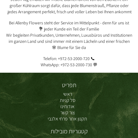
großer Kühlraum sorgt dafür, dass jede Blumenstrauß, Pflanze oder
jedes Arrangement perfekt, frisch und voller Leben bei Ihnen ankommt.
Bei Allenby Flowers steht der Service im Mittelpunkt - denn für uns ist
jeder Kunde ein Teil der Familie 💐
Wir begleiten Privatkunden, Unternehmen, Luxusbüros und Institutionen
im ganzen Land und sind immer mit einem Lächeln und einer frischen
Blume für Sie da 🌸
📞 Telefon: +972-53-2000-720
💬 WhatsApp: +972-53-2000-730
תפריט
ראשי
סל קניות
אודותינו
צור קשר
תקנון אתר פרחי אלנבי
קטגוריות מובילות