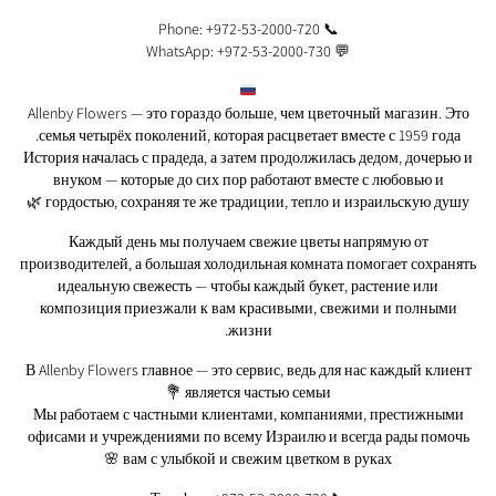
📞 Phone: +972-53-2000-720
💬 WhatsApp: +972-53-2000-730
Allenby Flowers — это гораздо больше, чем цветочный магазин. Это
семья четырёх поколений, которая расцветает вместе с 1959 года.
История началась с прадеда, а затем продолжилась дедом, дочерью и
внуком — которые до сих пор работают вместе с любовью и
гордостью, сохраняя те же традиции, тепло и израильскую душу 🌿
Каждый день мы получаем свежие цветы напрямую от
производителей, а большая холодильная комната помогает сохранять
идеальную свежесть — чтобы каждый букет, растение или
композиция приезжали к вам красивыми, свежими и полными
жизни.
В Allenby Flowers главное — это сервис, ведь для нас каждый клиент
является частью семьи 💐
Мы работаем с частными клиентами, компаниями, престижными
офисами и учреждениями по всему Израилю и всегда рады помочь
вам с улыбкой и свежим цветком в руках 🌸