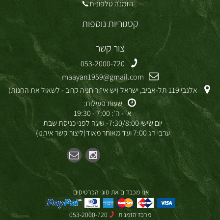
הזמנה טלפונית📞
קטגוריות נוספות
צור קשר
053-2000-720
maayan1959@gmail.com
אלנבי 119 תל-אביב, ישראל (יש איזור חניה קרוב - לשאול את החנות)
שעות פעילות:
א' - ה': 7:00 - 19:30
יום שישי 7:30/8:00- שעה לפני כניסת שבת
ערבי חג 7:00 ועד מאוחר מאוד(ליצור קשר איתנו)
אנו מכבדים את סוגי הכרטיסים
מרכז הזמנות
053-2000-720