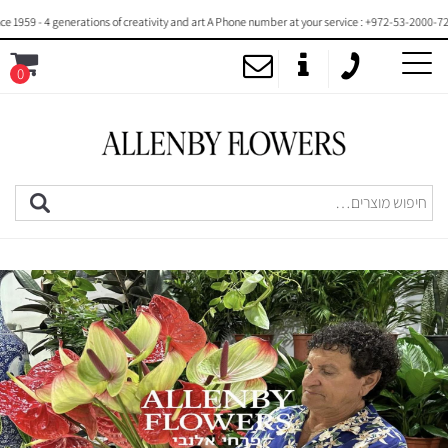
4 generations of creativity and art A Phone number at your service : +972-53-2000-720
ALLENBY
0
MENU