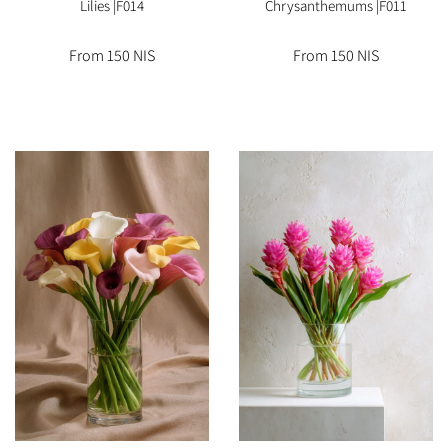
Lilies |F014
Chrysanthemums |F011
From 150 NIS
From 150 NIS