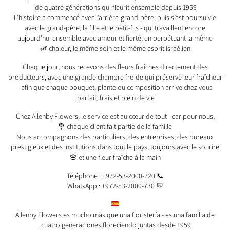
de quatre générations qui fleurit ensemble depuis 1959.
L’histoire a commencé avec l’arrière-grand-père, puis s’est poursuivie
avec le grand-père, la fille et le petit-fils - qui travaillent encore
aujourd’hui ensemble avec amour et fierté, en perpétuant la même
chaleur, le même soin et le même esprit israélien 🌿
Chaque jour, nous recevons des fleurs fraîches directement des
producteurs, avec une grande chambre froide qui préserve leur fraîcheur
- afin que chaque bouquet, plante ou composition arrive chez vous
parfait, frais et plein de vie.
Chez Allenby Flowers, le service est au cœur de tout - car pour nous,
chaque client fait partie de la famille 💐
Nous accompagnons des particuliers, des entreprises, des bureaux
prestigieux et des institutions dans tout le pays, toujours avec le sourire
et une fleur fraîche à la main 🌸
📞 Téléphone : +972-53-2000-720
💬 WhatsApp : +972-53-2000-730
Allenby Flowers es mucho más que una floristería - es una familia de
cuatro generaciones floreciendo juntas desde 1959.