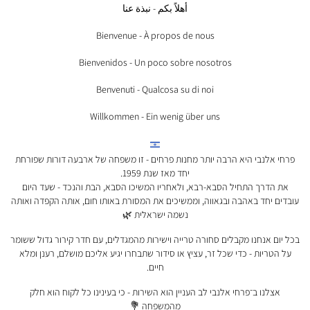
أهلاً بكم - نبذة عنا
Bienvenue - À propos de nous
Bienvenidos - Un poco sobre nosotros
Benvenuti - Qualcosa su di noi
Willkommen - Ein wenig über uns
פרחי אלנבי היא הרבה יותר מחנות פרחים - זו משפחה של ארבעה דורות שפורחת
יחד מאז שנת 1959.
את הדרך התחיל הסבא-רבא, ולאחריו המשיכו הסבא, הבת והנכד - שעד היום
עובדים יחד באהבה ובגאווה, וממשיכים את המסורת באותו חום, אותה הקפדה ואותה
נשמה ישראלית 🌿
בכל יום אנחנו מקבלים סחורה טרייה וישירות מהמגדלים, עם חדר קירור גדול ששומר
על הטריות - כדי שכל זר, עציץ או סידור שתבחרו יגיע אליכם מושלם, רענן ומלא
חיים.
אצלנו ב־פרחי אלנבי לב העניין הוא השירות - כי בעינינו כל לקוח הוא חלק
מהמשפחה 💐