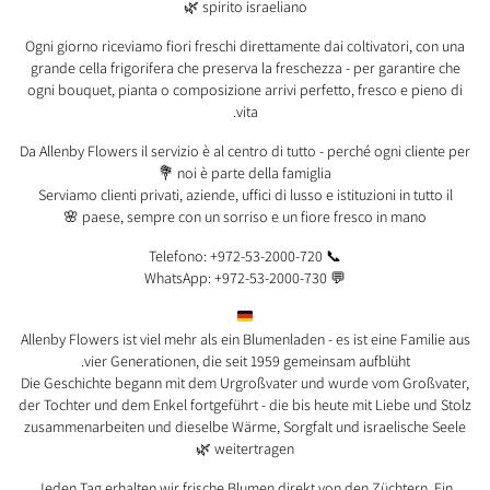
spirito israeliano 🌿
Ogni giorno riceviamo fiori freschi direttamente dai coltivatori, con una
grande cella frigorifera che preserva la freschezza - per garantire che
ogni bouquet, pianta o composizione arrivi perfetto, fresco e pieno di
vita.
Da Allenby Flowers il servizio è al centro di tutto - perché ogni cliente per
noi è parte della famiglia 💐
Serviamo clienti privati, aziende, uffici di lusso e istituzioni in tutto il
paese, sempre con un sorriso e un fiore fresco in mano 🌸
📞 Telefono: +972-53-2000-720
💬 WhatsApp: +972-53-2000-730
Allenby Flowers ist viel mehr als ein Blumenladen - es ist eine Familie aus
vier Generationen, die seit 1959 gemeinsam aufblüht.
Die Geschichte begann mit dem Urgroßvater und wurde vom Großvater,
der Tochter und dem Enkel fortgeführt - die bis heute mit Liebe und Stolz
zusammenarbeiten und dieselbe Wärme, Sorgfalt und israelische Seele
weitertragen 🌿
Jeden Tag erhalten wir frische Blumen direkt von den Züchtern. Ein