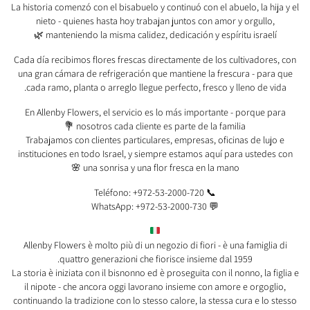
La historia comenzó con el bisabuelo y continuó con el abuelo, la hija y el
nieto - quienes hasta hoy trabajan juntos con amor y orgullo,
manteniendo la misma calidez, dedicación y espíritu israelí 🌿
Cada día recibimos flores frescas directamente de los cultivadores, con
una gran cámara de refrigeración que mantiene la frescura - para que
cada ramo, planta o arreglo llegue perfecto, fresco y lleno de vida.
En Allenby Flowers, el servicio es lo más importante - porque para
nosotros cada cliente es parte de la familia 💐
Trabajamos con clientes particulares, empresas, oficinas de lujo e
instituciones en todo Israel, y siempre estamos aquí para ustedes con
una sonrisa y una flor fresca en la mano 🌸
📞 Teléfono: +972-53-2000-720
💬 WhatsApp: +972-53-2000-730
Allenby Flowers è molto più di un negozio di fiori - è una famiglia di
quattro generazioni che fiorisce insieme dal 1959.
La storia è iniziata con il bisnonno ed è proseguita con il nonno, la figlia e
il nipote - che ancora oggi lavorano insieme con amore e orgoglio,
continuando la tradizione con lo stesso calore, la stessa cura e lo stesso