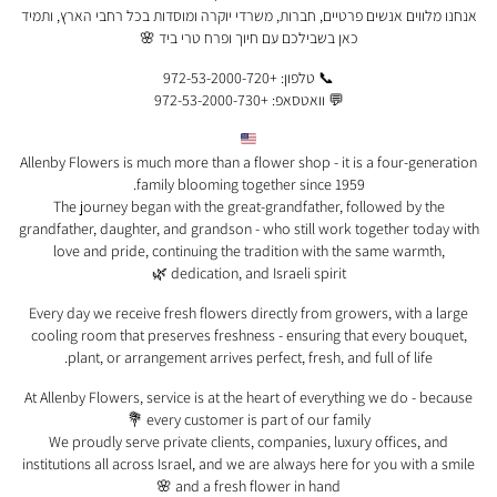
אנחנו מלווים אנשים פרטיים, חברות, משרדי יוקרה ומוסדות בכל רחבי הארץ, ותמיד
כאן בשבילכם עם חיוך ופרח טרי ביד 🌸
📞 טלפון: +972-53-2000-720
💬 וואטסאפ: +972-53-2000-730
Allenby Flowers is much more than a flower shop - it is a four-generation
family blooming together since 1959.
The journey began with the great-grandfather, followed by the
grandfather, daughter, and grandson - who still work together today with
love and pride, continuing the tradition with the same warmth,
dedication, and Israeli spirit 🌿
Every day we receive fresh flowers directly from growers, with a large
cooling room that preserves freshness - ensuring that every bouquet,
plant, or arrangement arrives perfect, fresh, and full of life.
At Allenby Flowers, service is at the heart of everything we do - because
every customer is part of our family 💐
We proudly serve private clients, companies, luxury offices, and
institutions all across Israel, and we are always here for you with a smile
and a fresh flower in hand 🌸