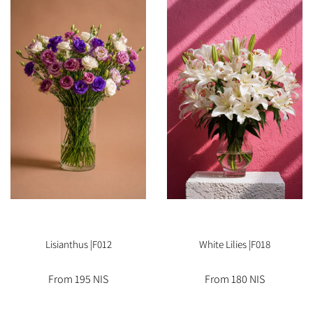
Lisianthus |F012
White Lilies |F018
From 195 NIS
From 180 NIS